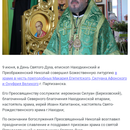
9 июня, в День Святого Духа, епископ Находкинский и
Преображенский Николай совершил Божественную литургию
в
храме в честь преподобных Макария Египетского, Силуана Афонского
и Онуфрия Великого
г. Партизанска.
Его Преосвященству сослужили: иеромонах Силуан (Березовский),
благочинный Северного благочиния Находкинской епархии,
настоятель храма, иерей Иоанн Капитанюк, настоятель Свято-
Рождественского храма г.Находки;
По окончании богослужения Преосвященный Николай возглавил
праздничное славление и поздравил прихожан храма со святой