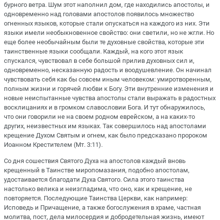
бурного ветра. Шум этот наполнил дом, где находились апостолы, и
одновременно над головами апостолов появилось множество
огненных языков, которые стали опускаться на каждого из них. Эти
языки имели необыкновенное свойство: они светили, но не жгли. Но
еще более необычайным были те духовные свойства, которые эти
таинственные языки сообщали. Каждый, на кого этот язык
спускался, чувствовал в себе большой прилив духовных сил и,
одновременно, несказанную радость и воодушевление. Он начинал
чувствовать себя как бы совсем иным человеком: умиротворенным,
полным жизни и горячей любви к Богу. Эти внутренние изменения и
новые неиспытанные чувства апостолы стали выражать в радостных
восклицаниях и в громком славословии Бога. И тут обнаружилось,
что они говорили не на своем родном еврейском, а на каких-то
других, неизвестных им языках. Так совершилось над апостолами
крещение Духом Святым и огнем, как было предсказано пророком
Иоанном Крестителем (Мт. 3:11).
Со дня сошествия Святого Духа на апостолов каждый вновь
крещенный в Таинстве миропомазания, подобно апостолам,
удостаивается благодати Духа Святого. Сила этого таинства
настолько велика и неизгладима, что оно, как и крещение, не
повторяется. Последующие Таинства Церкви, как например:
Исповедь и Причащение, а также богослужения в храме, частная
молитва, пост, дела милосердия и добродетельная жизнь, имеют