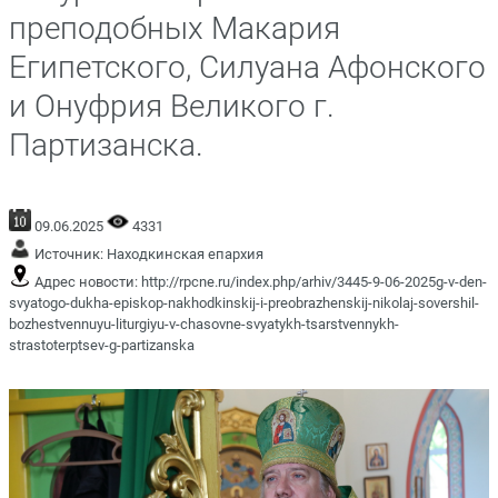
преподобных Макария
Египетского, Силуана Афонского
и Онуфрия Великого г.
Партизанска.
09.06.2025
4331
Источник:
Находкинская епархия
Адрес новости:
http://rpcne.ru/index.php/arhiv/3445-9-06-2025g-v-den-
svyatogo-dukha-episkop-nakhodkinskij-i-preobrazhenskij-nikolaj-sovershil-
bozhestvennuyu-liturgiyu-v-chasovne-svyatykh-tsarstvennykh-
strastoterptsev-g-partizanska