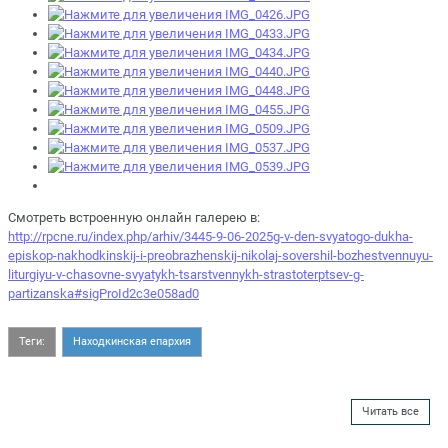
Смотреть встроенную онлайн галерею в:
http://rpcne.ru/index.php/arhiv/3445-9-06-2025g-v-den-svyatogo-dukha-
episkop-nakhodkinskij-i-preobrazhenskij-nikolaj-sovershil-bozhestvennuyu-
liturgiyu-v-chasovne-svyatykh-tsarstvennykh-strastoterptsev-g-
partizanska#sigProId2c3e058ad0
Теги:
Находкинская епархия
Читать все