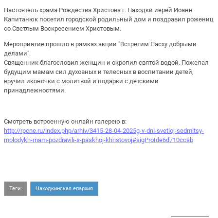
Настоятель храма Рождества Христова г. Находки иерей Иоанн
Капитанюк посетил городской родильный дом и поздравил рожениц
со Светлым Воскресением Христовым.
Мероприятие прошло в рамках акции "Встретим Пасху добрыми
делами".
Священник благословил женщин и окропил святой водой. Пожелал
будущим мамам сил духовных и телесных в воспитании детей,
вручил иконочки с молитвой и подарки с детскими
принадлежностями.
Смотреть встроенную онлайн галерею в:
http://rpcne.ru/index.php/arhiv/3415-28-04-2025g-v-dni-svetloj-sedmitsy-
molodykh-mam-pozdravili-s-paskhoj-khristovoj#sigProIde6d710ccab
Теги:
Находкинская епархия