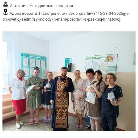
Источник:
Находкинская епархия
Адрес новости:
http://rpcne.ru/index.php/arhiv/3415-28-04-2025g-v-
dni-svetloj-sedmitsy-molodykh-mam-pozdravili-s-paskhoj-khristovoj