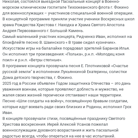
Николая, состоялся выездной Пасхальный концерт в Военно-
морском клиническом госпитале Тихоокеанского флота г. Фокино
для военнослужащих – участников специальной военной операции.
В концертной программе приняли участие ученики Воскресных школ
храма Рождества Христова г. Находка и Храма Святого Апостола
Андрея Первозванного г. Большой Камень.
Самый маленький участник концерта, Ридченко Иван, исполнил на
блокфлейте песню В. Шаинского « В траве сидел кузнечик».
Искусством игры на балалайке порадовал зрителей Баранов Илья.
Он исполнил три произведения: «Полька», р.н.п. «Молодец коня
поил» и р.н.п. «Ветры степные».
В программе концерта прозвучала песня Е. Плотниковой «Счастье
русской земли" в исполнении Лукьянкиной Екатерины, солистки
Дома детского творчества, г. Фокино.
2025 год в России объявлен Годом защитника Отечества – это дань
уважения воинам, которые проявляют доблесть и мужество, не
жалея своих жизней героически отстаивают наши территории.
Песню «Шли солдаты на войну», посвящённую бравым солдатам,
которые идут воевать ради своих близких и Родины, исполнил Грох
Иван.
В концерте прозвучали стихи, посвящённые празднику Светлого
Христова воскресения. Иерей Алексей Усанов пожелал
военнослужащим духовного возрастания и жить пасхальной
радостью всегда, чтобы опереться на нее в час испытаний.