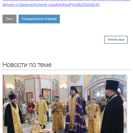
detyam-o-blagoveshchenii-i-paskhe#sigProIdb25202dc55
Теги:
Находкинская епархия
Читать все
Новости по теме