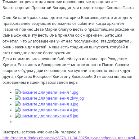
Темами встречи стали важные православные праздники —
Благовещение Пресвятой Богородицы и предстоящая Светлая Пасха.
Отец Виталий рассказал детям историю Благовещения: в этот день
православные верующие вспоминают событие, когда архангел
Гавриил принес Деве Марии благую весть о предстоящем рождении
Сына Божия, и эту весть Она приняла со смирением. Батюшка
отметил, что Благовещение учит нас послушанию, эта добродетель
очень важна для детей. А еще есть традиция выпускать голубей в
этот праздник после богослужения.
Дети внимательно слушали библейскую историю про Рождение
Христа, Его жизнь и Воскресение — многие знают о Пасхе. Совсем
скоро мы будем дарить освященные куличи и приветствовать друг
друга: «Христос Воскресе! Воистину Воскресе!». Эти слова являются
основанием нашей православной веры.
Смотреть встроенную онлайн галерею в:
http://rpcne.ru/index.php/arhiv/3376-11-04-2025g-svyashchennik-rasskazal-