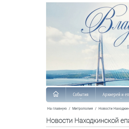
События
Архиерей и е
На главную
/
Митрополия
/
Новости Находкин
Новости Находкинской еп