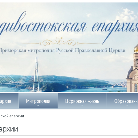
пархия
Митрополия
Церковная жизнь
Образовани
ской епархии
архии