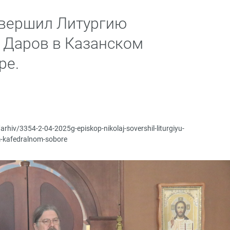
овершил Литургию
Даров в Казанском
ре.
arhiv/3354-2-04-2025g-episkop-nikolaj-sovershil-liturgiyu-
-kafedralnom-sobore