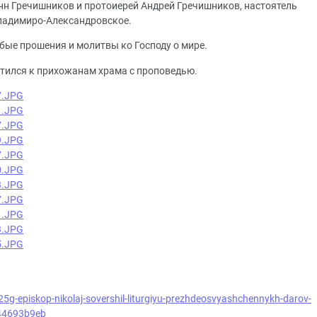
нн Гречишников и протоиерей Андрей Гречишников, настоятель
Владимиро-Александровское.
бые прошения и молитвы ко Господу о мире.
тился к прихожанам храма с проповедью.
25g-episkop-nikolaj-sovershil-liturgiyu-prezhdeosvyashchennykh-darov-
444693b9eb