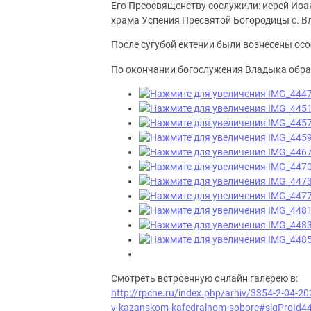
Его Преосвященству сослужили: иерей Иоа
храма Успения Пресвятой Богородицы с. 
После сугубой ектении были вознесены осо
По окончании богослужения Владыка обра
Смотреть встроенную онлайн галерею в:
http://rpcne.ru/index.php/arhiv/3354-2-04-20
v-kazanskom-kafedralnom-sobore#sigProId