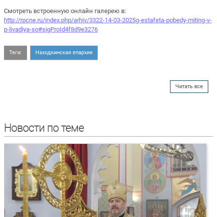
Смотреть встроенную онлайн галерею в:
http://rpcne.ru/index.php/arhiv/3322-14-03-2025g-estafeta-pobedy-miting-v-
p-livadiya-so#sigProId4f8d9e3276
Теги:
Находкинская епархия
Читать все
Новости по теме