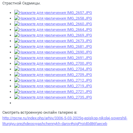
Страстной Седмицы.
Смотреть встроенную онлайн галерею в:
http://rpcne.ru/index.php/arhiv/3306-5-03-2025g-episkop-nikolaj-sovershil-
liturgiyu-prezhdeosvyashchennykh-darov#sigProId0d86faeceb