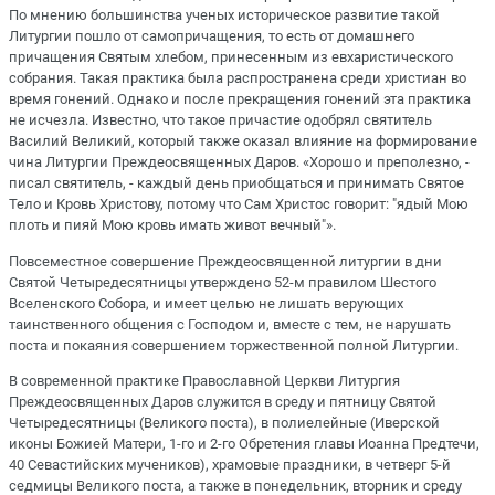
По мнению большинства ученых историческое развитие такой
Литургии пошло от самопричащения, то есть от домашнего
причащения Святым хлебом, принесенным из евхаристического
собрания. Такая практика была распространена среди христиан во
время гонений. Однако и после прекращения гонений эта практика
не исчезла. Известно, что такое причастие одобрял святитель
Василий Великий, который также оказал влияние на формирование
чина Литургии Преждеосвященных Даров. «Хорошо и преполезно, -
писал святитель, - каждый день приобщаться и принимать Святое
Тело и Кровь Христову, потому что Сам Христос говорит: "ядый Мою
плоть и пияй Мою кровь имать живот вечный"».
Повсеместное совершение Преждеосвященной литургии в дни
Святой Четыредесятницы утверждено 52-м правилом Шестого
Вселенского Собора, и имеет целью не лишать верующих
таинственного общения с Господом и, вместе с тем, не нарушать
поста и покаяния совершением торжественной полной Литургии.
В современной практике Православной Церкви Литургия
Преждеосвященных Даров служится в среду и пятницу Святой
Четыредесятницы (Великого поста), в полиелейные (Иверской
иконы Божией Матери, 1-го и 2-го Обретения главы Иоанна Предтечи,
40 Севастийских мучеников), храмовые праздники, в четверг 5-й
седмицы Великого поста, а также в понедельник, вторник и среду