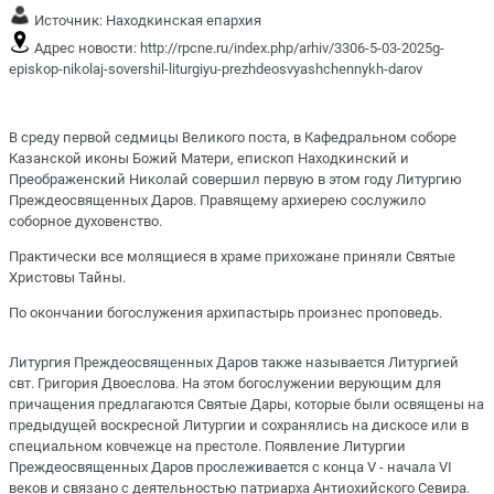
Источник:
Находкинская епархия
Адрес новости:
http://rpcne.ru/index.php/arhiv/3306-5-03-2025g-
episkop-nikolaj-sovershil-liturgiyu-prezhdeosvyashchennykh-darov
В среду первой седмицы Великого поста, в Кафедральном соборе
Казанской иконы Божий Матери, епископ Находкинский и
Преображенский Николай совершил первую в этом году Литургию
Преждеосвященных Даров. Правящему архиерею сослужило
соборное духовенство.
Практически все молящиеся в храме прихожане приняли Святые
Христовы Тайны.
По окончании богослужения архипастырь произнес проповедь.
Литургия Преждеосвященных Даров также называется Литургией
свт. Григория Двоеслова. На этом богослужении верующим для
причащения предлагаются Святые Дары, которые были освящены на
предыдущей воскресной Литургии и сохранялись на дискосе или в
специальном ковчежце на престоле. Появление Литургии
Преждеосвященных Даров прослеживается с конца V - начала VI
веков и связано с деятельностью патриарха Антиохийского Севира.