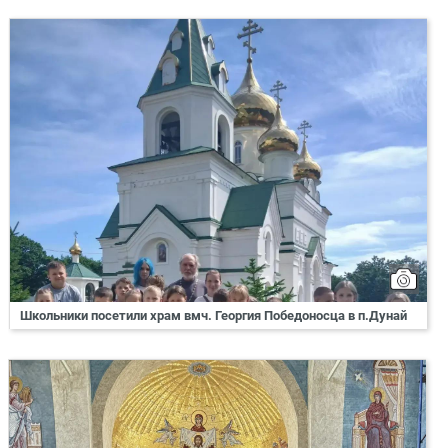
Школьники посетили храм вмч. Георгия Победоносца в п.Дунай