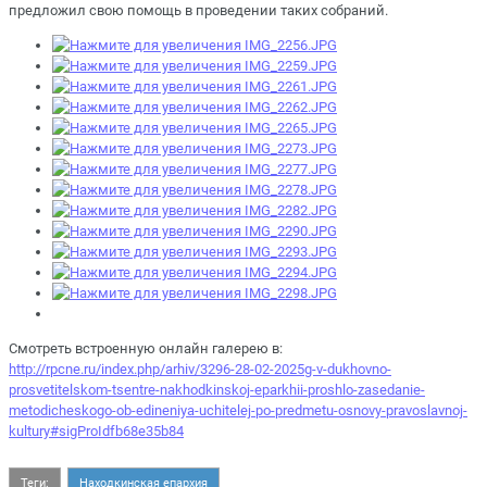
предложил свою помощь в проведении таких собраний.
Смотреть встроенную онлайн галерею в:
http://rpcne.ru/index.php/arhiv/3296-28-02-2025g-v-dukhovno-
prosvetitelskom-tsentre-nakhodkinskoj-eparkhii-proshlo-zasedanie-
metodicheskogo-ob-edineniya-uchitelej-po-predmetu-osnovy-pravoslavnoj-
kultury#sigProIdfb68e35b84
Теги:
Находкинская епархия