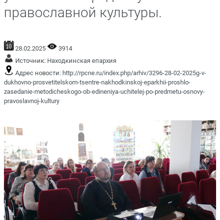
православной культуры.
28.02.2025
3914
Источник:
Находкинская епархия
Адрес новости:
http://rpcne.ru/index.php/arhiv/3296-28-02-2025g-v-
dukhovno-prosvetitelskom-tsentre-nakhodkinskoj-eparkhii-proshlo-
zasedanie-metodicheskogo-ob-edineniya-uchitelej-po-predmetu-osnovy-
pravoslavnoj-kultury