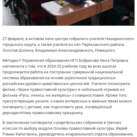
27 февраля, в актовом зале центра собрались учителя Находкинского
городского округа, а также учителя из сёл Партизанского района:
Золотая Долина, Владимиро-Александровского, Новицкого.
Методист Управления образования НГО Бобрикова Нина Петровна
напомнила о том, что в 2024-25 учебном году во всех школах
продолжается работа на построение суверенной национальной
системы образования на основе укрепления традиционных
российских духовно-нравственных ценностей. Учителя посмотрели
фильм «Уроки православной культуры» и небольшой отрывок из
фильма «Русь, очнись, не матерись» о сквернословии. Кроме того,
присутствующие узнали, о каких интересных и важных темах можно
поговорить с детьми, как подготовить урок, посвящённый
двунадесятому православному празднику.
В заключение поговорили о родительских собраниях в третьих
классах по выбору модуля Основы православной культуры. Иерей
Роман Капитанюк, руководитель епархиального отдела образования,