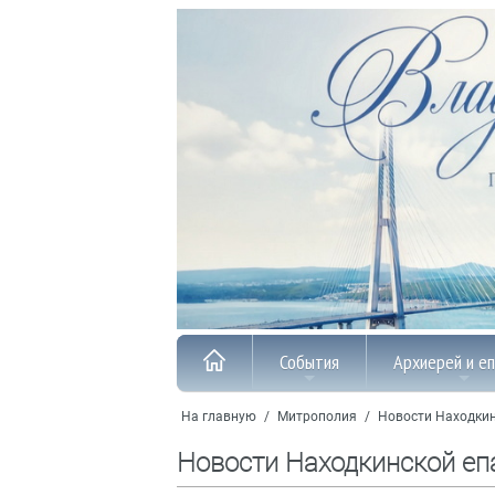
События
Архиерей и е
На главную
/
Митрополия
/
Новости Находкин
Новости Находкинской еп