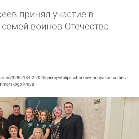
еев принял участие в
 семей воинов Отечества
arhiv/3286-18-02-2025g-ierej-vitalij-shcharkeev-prinyal-uchastie-v-
primorskogo-kraya