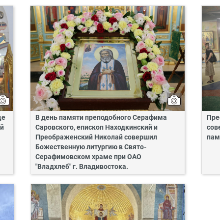
це
В день памяти преподобного Серафима
Пре
ий
Саровского, епископ Находкинский и
сов
Преображенский Николай совершил
пам
Божественную литургию в Свято-
Серафимовском храме при ОАО
"Владхлеб" г. Владивостока.