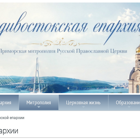
пархия
Митрополия
Церковная жизнь
Образовани
ской епархии
архии