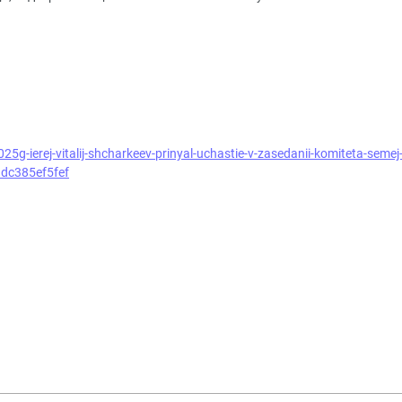
5g-ierej-vitalij-shcharkeev-prinyal-uchastie-v-zasedanii-komiteta-semej
Idc385ef5fef