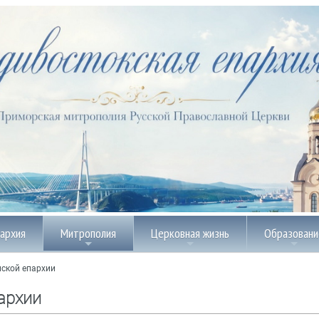
пархия
Митрополия
Церковная жизнь
Образовани
ской епархии
архии