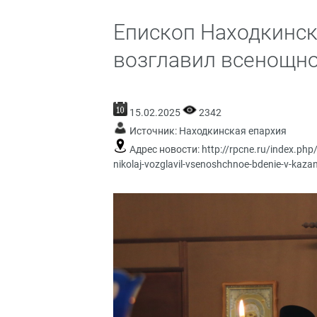
Епископ Находкинс
возглавил всенощно
15.02.2025
2342
Источник:
Находкинская епархия
Адрес новости:
http://rpcne.ru/index.php
nikolaj-vozglavil-vsenoshchnoe-bdenie-v-kaz