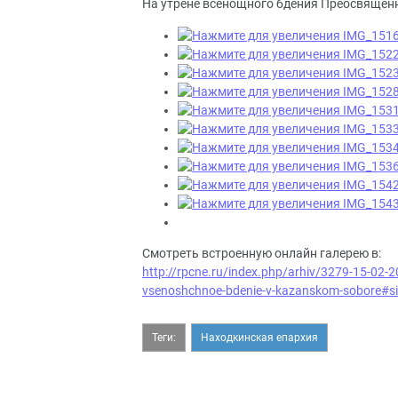
На утрене всенощного бдения Преосвящен
Смотреть встроенную онлайн галерею в:
http://rpcne.ru/index.php/arhiv/3279-15-02-20
vsenoshchnoe-bdenie-v-kazanskom-sobore#s
Теги:
Находкинская епархия