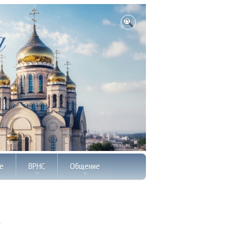
е
ВРНС
Общение