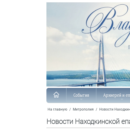
События
Архиерей и е
На главную
/
Митрополия
/
Новости Находкин
Новости Находкинской еп