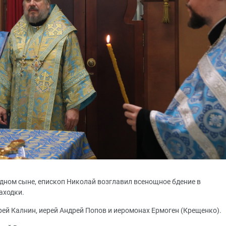
лудном сыне, епископ Николай возглавил всенощное бдение в
аходки.
ей Калнин, иерей Андрей Попов и иеромонах Ермоген (Крещенко).