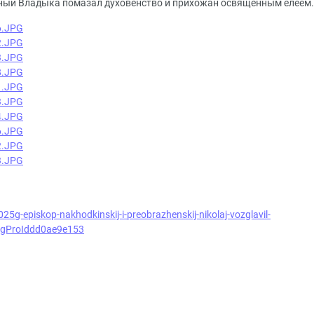
ный Владыка помазал духовенство и прихожан освященным елеем.
25g-episkop-nakhodkinskij-i-preobrazhenskij-nikolaj-vozglavil-
igProIddd0ae9e153