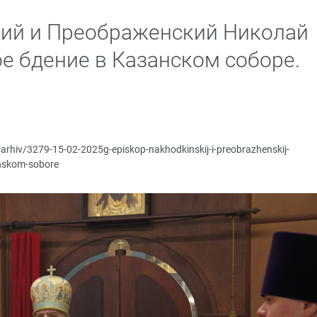
кий и Преображенский Николай
е бдение в Казанском соборе.
/arhiv/3279-15-02-2025g-episkop-nakhodkinskij-i-preobrazhenskij-
anskom-sobore