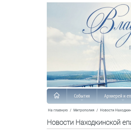
События
Архиерей и е
На главную
/
Митрополия
/
Новости Находкин
Новости Находкинской еп