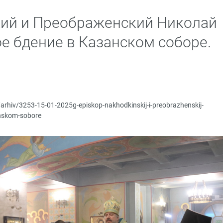
кий и Преображенский Николай
е бдение в Казанском соборе.
/arhiv/3253-15-01-2025g-episkop-nakhodkinskij-i-preobrazhenskij-
anskom-sobore