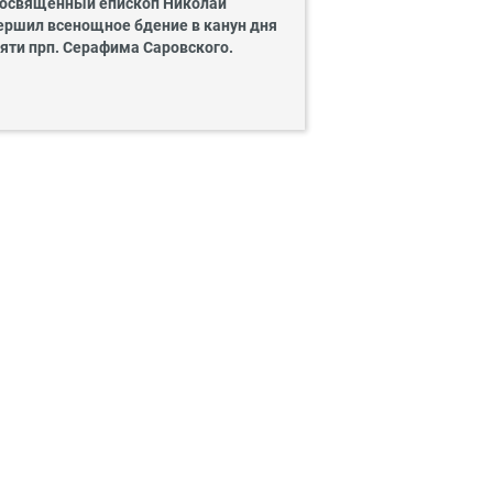
освященный епископ Николай
ершил всенощное бдение в канун дня
яти прп. Серафима Саровского.