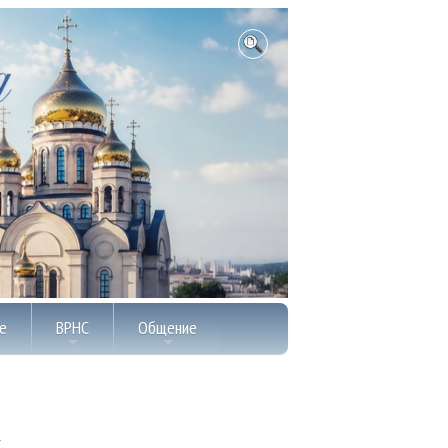
е
ВРНС
Общение