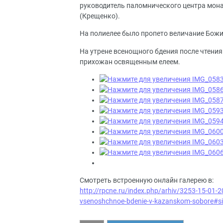
руководитель паломнического центра мона
(Крещенко).
На полиелее было пропето величание Божи
На утрене всенощного бдения после чтени
прихожан освященным елеем.
Смотреть встроенную онлайн галерею в:
http://rpcne.ru/index.php/arhiv/3253-15-01-20
vsenoshchnoe-bdenie-v-kazanskom-sobore#s