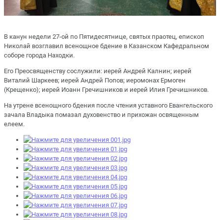
В канун недели 27-ой по Пятидесятнице, святых праотец, епископ
Николай возглавил всенощное бдение в Казанском Кафедральном
соборе города Находки.
Его Преосвященству сослужили: иерей Андрей Калнин; иерей
Виталий Шаркеев; иерей Андрей Попов; иеромонах Ермоген
(Крещенко); иерей Иоанн Гречишников и иерей Илия Гречишников.
На утрене всенощного бдения после чтения уставного Евангельского
зачала Владыка помазал духовенство и прихожан освященным
елеем.