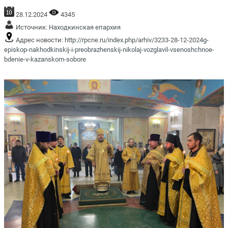
28.12.2024
4345
Источник:
Находкинская епархия
Адрес новости:
http://rpcne.ru/index.php/arhiv/3233-28-12-2024g-
episkop-nakhodkinskij-i-preobrazhenskij-nikolaj-vozglavil-vsenoshchnoe-
bdenie-v-kazanskom-sobore