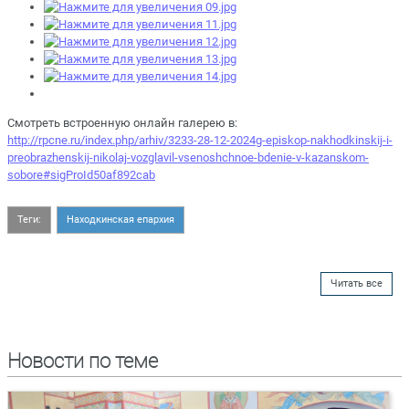
Смотреть встроенную онлайн галерею в:
http://rpcne.ru/index.php/arhiv/3233-28-12-2024g-episkop-nakhodkinskij-i-
preobrazhenskij-nikolaj-vozglavil-vsenoshchnoe-bdenie-v-kazanskom-
sobore#sigProId50af892cab
Теги:
Находкинская епархия
Читать все
Новости по теме