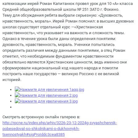
катехизации иерей Роман Капитанюк провел урок для 10 «А» класса
Средней общеобразовательной школы № 251 ЗАТО г. Фокино.
Тему для обсуждения ребята выбрали серьезную: «Духовность,
нравственность, мораль». Иерей Роман пояснил: в высших духовных
школах существует отдельный курс —«Христианская
нравственность», что указывает на важность и сложность темы.
Однако в течение урока были даны определения понятиям:
духовность, нравственность, мораль. Ученики попытались
определить различия между данными понятиями, а отец Роман
отметил, что необходимым фундаментом нравственности
обязательно являются Христианские ценности, ведь именно они
сформировали национальный код нашего народа и помогли
построить наше государство — великую Россию с ее великой
историей.
Смотреть встроенную онлайн галерею в:
http://rpcne.ru/index.php/arhiv/3226-23-12-2024g-svyashchennik-
pobesedoval-so-shkolnikami-o-dukhovnykh-
tsennostyakh#sigProIddc3cea8385