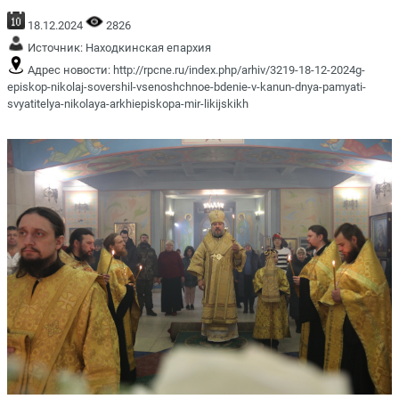
18.12.2024
2826
Источник:
Находкинская епархия
Адрес новости:
http://rpcne.ru/index.php/arhiv/3219-18-12-2024g-
episkop-nikolaj-sovershil-vsenoshchnoe-bdenie-v-kanun-dnya-pamyati-
svyatitelya-nikolaya-arkhiepiskopa-mir-likijskikh