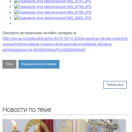
Смотреть встроенную онлайн галерею в:
http://rpcne.ru/index.php/arhiv/3219-18-12-2024g-episkop-nikolaj-sovershil-
vsenoshchnoe-bdenie-v-kanun-dnya-pamyati-svyatitelya-nikolaya-
arkhiepiskopa-mir-likijskikh#sigProId2d3a045cb0
Теги:
Находкинская епархия
Читать все
Новости по теме