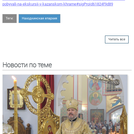
pobyvali-na-ekskursii-v-kazanskom-khrame#sigProId61824f9d89
Теги:
Находкинская епархия
Читать все
Новости по теме