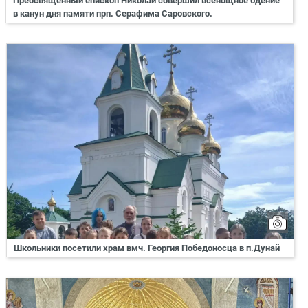
Преосвященный епископ Николай совершил всенощное бдение
в канун дня памяти прп. Серафима Саровского.
Школьники посетили храм вмч. Георгия Победоносца в п.Дунай