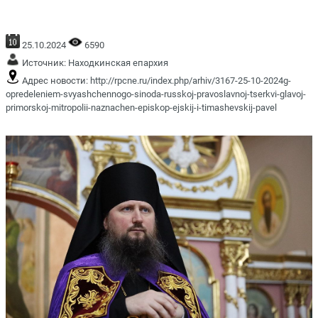
25.10.2024
6590
Источник:
Находкинская епархия
Адрес новости:
http://rpcne.ru/index.php/arhiv/3167-25-10-2024g-
opredeleniem-svyashchennogo-sinoda-russkoj-pravoslavnoj-tserkvi-glavoj-
primorskoj-mitropolii-naznachen-episkop-ejskij-i-timashevskij-pavel