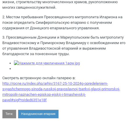
жизни, строительству многочисленных храмов, рукоположению
многих священнослужителей.
2.⁠ ⁠Местом пребывания Преосвященного митрополита Илариона на
покое определить Симферопольскую епархию с получением
содержания от Донецкого епархиального управления.
3.⁠ ⁠Преосвященным Донецким и Мариупольским быть митрополиту
Владивостокскому и Приморскому Владимиру с освобождением его
от управления Владивостокской епархией и выражением
благодарности за понесенные труды.
Смотреть встроенную онлайн галерею в:
http://rpcne.ru/index.php/arhiv/3167-25-10-2024g-opredeleniem-
svyashchennogo-sinoda-russkoj-pravoslavnoj-tserkvi-glavoj-primorskoj-
mitropolii-naznachen-episkop-ejskij-i-timashevskij-
pavel#sigProIded6351e18f
Теги:
Находкинская епархия