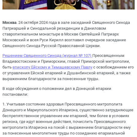
Москва
. 24 октября 2024 года в зале заседаний Священного Синода
Патриаршей и Синодальной резиденции в Даниловом
ставропигиальном монастыре в Москве Святейший Патриарх
Московский и всея Руси Кирилл возглавил очередное заседание
Священного Синода Русской Православной Церкви.
Решением Священного Синода (журнал № 107)
Преосвященным
Владивостокским и Приморским, главой Приморской митрополии,
быть
епископу Ейскому и Тимашевскому Павлу
с освобождением его
от управления Ейской епархией и Душанбинской епархией, а также
выражением благодарности за понесенные труды.
В ходе обсуждения о положении дел в Донецкой епархии
постановили:
1.⁠ ⁠Учитывая состояние здоровья Преосвященного митрополита
Донецкого и Мариупольского Илариона, существенно затрудняющее
беспрепятственное управление им епархией, тем более в условиях
региона, где идут военные действия, почислить Преосвященного
митрополита Илариона на покой с выражением благодарности ему
за понесенные многолетние труды по созиданию епархиальной