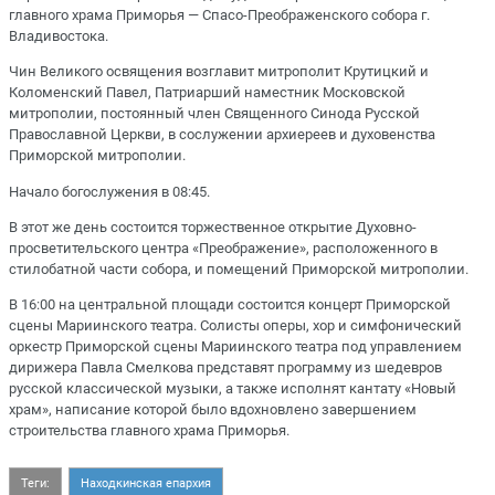
главного храма Приморья — Спасо-Преображенского собора г.
Владивостока.
Чин Великого освящения возглавит митрополит Крутицкий и
Коломенский Павел, Патриарший наместник Московской
митрополии, постоянный член Священного Синода Русской
Православной Церкви, в сослужении архиереев и духовенства
Приморской митрополии.
Начало богослужения в 08:45.
В этот же день состоится торжественное открытие Духовно-
просветительского центра «Преображение», расположенного в
стилобатной части собора, и помещений Приморской митрополии.
В 16:00 на центральной площади состоится концерт Приморской
сцены Мариинского театра. Солисты оперы, хор и симфонический
оркестр Приморской сцены Мариинского театра под управлением
дирижера Павла Смелкова представят программу из шедевров
русской классической музыки, а также исполнят кантату «Новый
храм», написание которой было вдохновлено завершением
строительства главного храма Приморья.
Теги:
Находкинская епархия