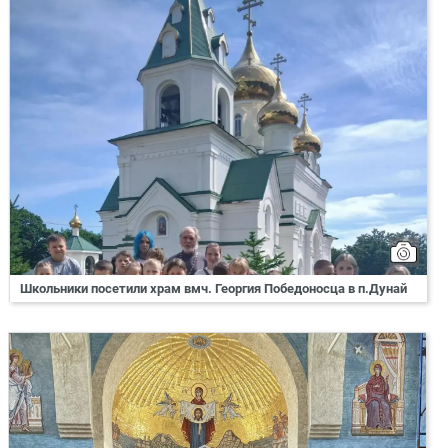
Школьники посетили храм вмч. Георгия Победоносца в п.Дунай