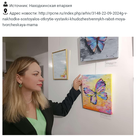
Источник:
Находкинская епархия
Адрес новости:
http://rpcne.ru/index.php/arhiv/3148-22-09-2024g-v-
nakhodke-sostoyalos-otkrytie-vystavki-khudozhestvennykh-rabot-moya-
tvorcheskaya-mama