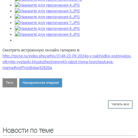
Смотреть встроенную онлайн галерею в:
http://rpcne.ru/index.php/arhiv/3148-22-09-2024g-v-nakhodke-sostoyalos-
otkrytie-vystavki-khudozhestvennykh-rabot-moya-tvorcheskaya-
mama#sigProId64ae5282ba
Теги:
Находкинская епархия
Читать все
Новости по теме