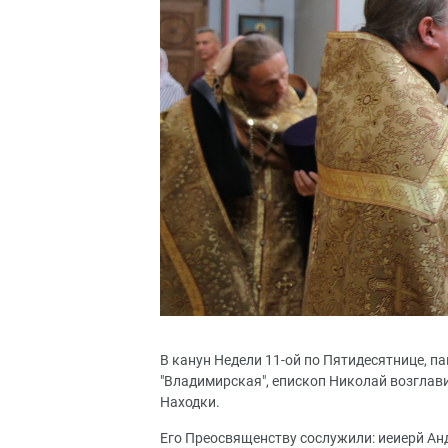
В канун Недели 11-ой по Пятидесятнице, п
"Владимирская", епископ Николай возглав
Находки.
Его Преосвященству сослужили: иеиерй Анд