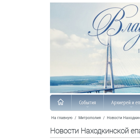
События
Архиерей и е
На главную
/
Митрополия
/
Новости Находкин
Новости Находкинской еп