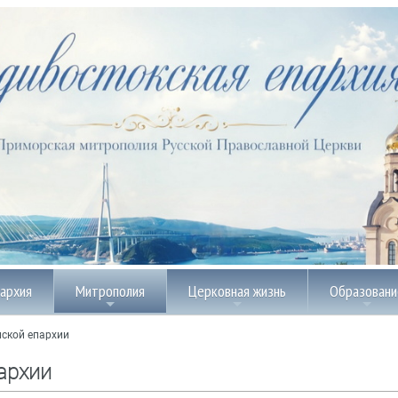
пархия
Митрополия
Церковная жизнь
Образовани
ской епархии
архии