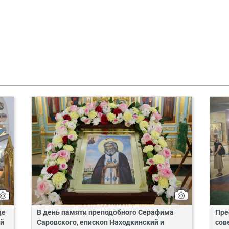
це
В день памяти преподобного Серафима
Пре
ий
Саровского, епископ Находкинский и
сов