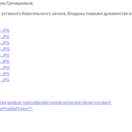
анн Гречишников.
я уставного Евангельского зачала, Владыка помазал духовенство и
4g-episkop-nakhodkinskij-i-preobrazhenskij-nikolaj-vozglavil-
gProIdfef53ece71