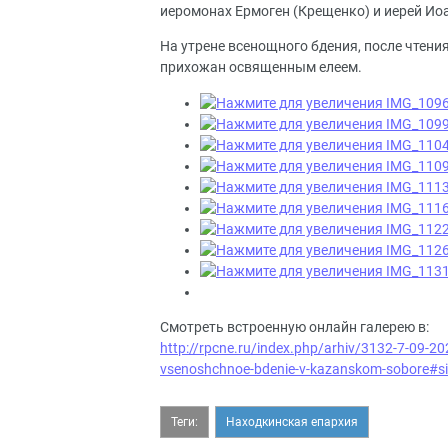
иеромонах Ермоген (Крещенко) и иерей Ио
На утрене всенощного бдения, после чтени
прихожан освященным елеем.
Смотреть встроенную онлайн галерею в:
http://rpcne.ru/index.php/arhiv/3132-7-09-202
vsenoshchnoe-bdenie-v-kazanskom-sobore#si
Теги:
Находкинская епархия