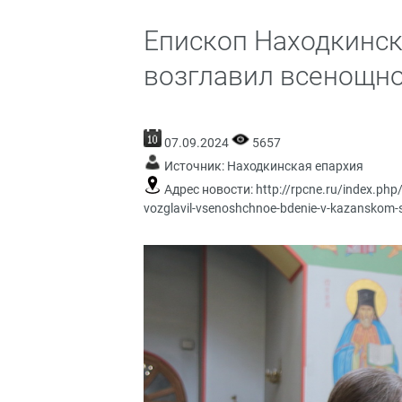
Епископ Находкинс
возглавил всенощно
07.09.2024
5657
Источник:
Находкинская епархия
Адрес новости:
http://rpcne.ru/index.php
vozglavil-vsenoshchnoe-bdenie-v-kazanskom-