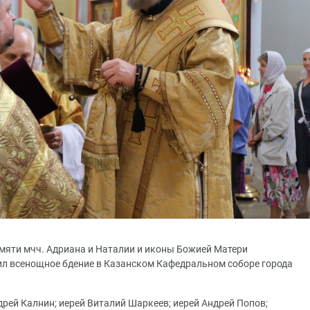
амяти мчч. Адриана и Наталии и иконы Божией Матери
ил всенощное бдение в Казанском Кафедральном соборе города
рей Калнин; иерей Виталий Шаркеев; иерей Андрей Попов;