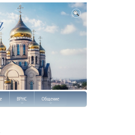
е
ВРНС
Общение