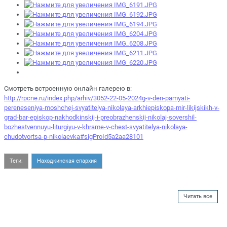
Смотреть встроенную онлайн галерею в:
http://rpcne.ru/index.php/arhiv/3052-22-05-2024g-v-den-pamyati-
pereneseniya-moshchej-svyatitelya-nikolaya-arkhiepiskopa-mir-likijskikh-v-
grad-bar-episkop-nakhodkinskij-i-preobrazhenskij-nikolaj-sovershil-
bozhestvennuyu-liturgiyu-v-khrame-v-chest-svyatitelya-nikolaya-
chudotvortsa-p-nikolaevka#sigProId5a2aa28101
Теги:
Находкинская епархия
Читать все