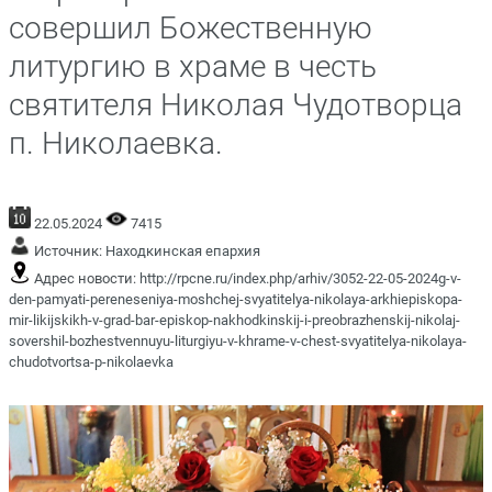
совершил Божественную
литургию в храме в честь
святителя Николая Чудотворца
п. Николаевка.
22.05.2024
7415
Источник:
Находкинская епархия
Адрес новости:
http://rpcne.ru/index.php/arhiv/3052-22-05-2024g-v-
den-pamyati-pereneseniya-moshchej-svyatitelya-nikolaya-arkhiepiskopa-
mir-likijskikh-v-grad-bar-episkop-nakhodkinskij-i-preobrazhenskij-nikolaj-
sovershil-bozhestvennuyu-liturgiyu-v-khrame-v-chest-svyatitelya-nikolaya-
chudotvortsa-p-nikolaevka