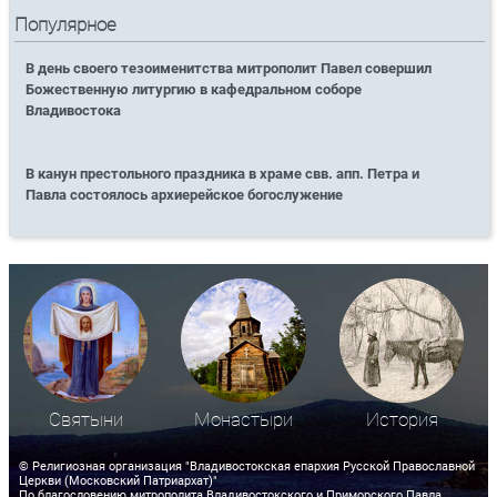
Популярное
В день своего тезоименитства митрополит Павел совершил
Божественную литургию в кафедральном соборе
Владивостока
В канун престольного праздника в храме свв. апп. Петра и
Павла состоялось архиерейское богослужение
Святыни
Монастыри
История
© Религиозная организация "Владивостокская епархия Русской Православной
Церкви (Московский Патриархат)"
По благословению митрополита Владивостокского и Приморского Павла.