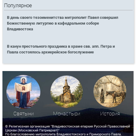
Популярное
В день своего тезоименитства митрополит Павел совершил
Божественную литургию в кафедральном соборе
Владивостока
В канун престольного праздника в храме свв. апп. Петра и
Павла состоялось архиерейское богослужение
Святыни
Монастыри
История
© Религиозная организация "Владивостокская епархия Русской Православной
Церкви (Московский Патриархат)"
По благословению митрополита Владивостокского и Приморского Павла.