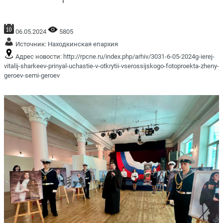
06.05.2024
5805
Источник:
Находкинская епархия
Адрес новости:
http://rpcne.ru/index.php/arhiv/3031-6-05-2024g-ierej-
vitalij-sharkeev-prinyal-uchastie-v-otkrytii-vserossijskogo-fotoproekta-zheny-
geroev-semi-geroev