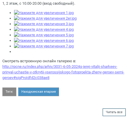
1, 2 этаж, с 10.00-20.00 (вход свободный).
Смотреть встроенную онлайн галерею в:
http://rpcne.ru/index.php/arhiv/3031-6-05-2024g-ierej-vitalij-sharkeev-
prinyal-uchastie-v-otkrytii-vserossijskogo-fotoproekta-zheny-geroev-semi-
geroev#sigProIdfd2c038ae8
Теги:
Находкинская епархия
Читать все