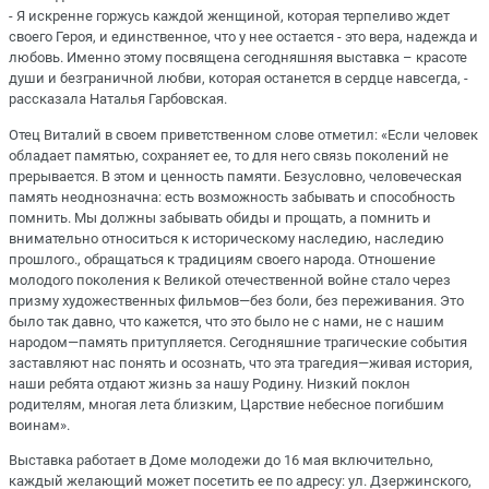
- Я искренне горжусь каждой женщиной, которая терпеливо ждет
своего Героя, и единственное, что у нее остается - это вера, надежда и
любовь. Именно этому посвящена сегодняшняя выставка – красоте
души и безграничной любви, которая останется в сердце навсегда, -
рассказала Наталья Гарбовская.
Отец Виталий в своем приветственном слове отметил: «Если человек
обладает памятью, сохраняет ее, то для него связь поколений не
прерывается. В этом и ценность памяти. Безусловно, человеческая
память неоднозначна: есть возможность забывать и способность
помнить. Мы должны забывать обиды и прощать, а помнить и
внимательно относиться к историческому наследию, наследию
прошлого., обращаться к традициям своего народа. Отношение
молодого поколения к Великой отечественной войне стало через
призму художественных фильмов—без боли, без переживания. Это
было так давно, что кажется, что это было не с нами, не с нашим
народом—память притупляется. Сегодняшние трагические события
заставляют нас понять и осознать, что эта трагедия—живая история,
наши ребята отдают жизнь за нашу Родину. Низкий поклон
родителям, многая лета близким, Царствие небесное погибшим
воинам».
Выставка работает в Доме молодежи до 16 мая включительно,
каждый желающий может посетить ее по адресу: ул. Дзержинского,