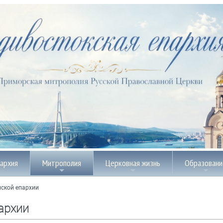
пархия
Митрополия
Церковная жизнь
Образовани
ской епархии
архии