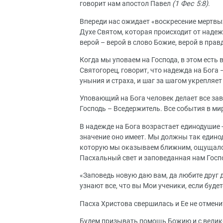
говорит нам апостол Павел
(1 Фес 5:8)
.
Впереди нас ожидает «воскресение мертвы
Духе Святом, которая происходит от наде
верой – верой в слово Божие, верой в пра
Когда мы уповаем на Господа, в этом ест
Святогорец, говорит, что надежда на Бога
уныния и страха, и шаг за шагом укрепляе
Уповающий на Бога человек делает все зави
Господь – Вседержитель. Все события в м
В надежде на Бога возрастает единодушие 
значение оно имеет. Мы должны так единод
которую мы оказываем ближним, ощущало
Пасхальный свет и заповеданная нам Госп
«Заповедь новую даю вам, да любите друг д
узнают все, что вы Мои ученики, если буд
Пасха Христова свершилась и Ее не отмен
Будем призывать помощь Божию и с велик