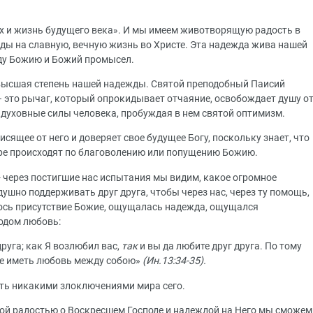
х и жизнь будущего века». И мы имеем животворящую радость в
жды на славную, вечную жизнь во Христе. Эта надежда жива нашей
вду Божию и Божий промысел.
ь высшая степень нашей надежды. Святой преподобный Паисий
 – это рычаг, который опрокидывает отчаяние, освобождает душу о
т духовные силы человека, пробуждая в нем святой оптимизм.
сящее от него и доверяет свое будущее Богу, поскольку знает, что
ире происходят по благоволению или попущению Божию.
- через постигшие нас испытания мы видим, какое огромное
ушно поддерживать друг друга, чтобы через нас, через ту помощь,
сь присутствие Божие, ощущалась надежда, ощущался
одом любовь:
руга; как Я возлюбил вас,
так
и вы да любите друг друга. По тому
ете иметь любовь между собою»
(Ин.13:34-35).
ить никакими злоключениями мира сего.
ой радостью о Воскресшем Господе и надеждой на Него мы сможем