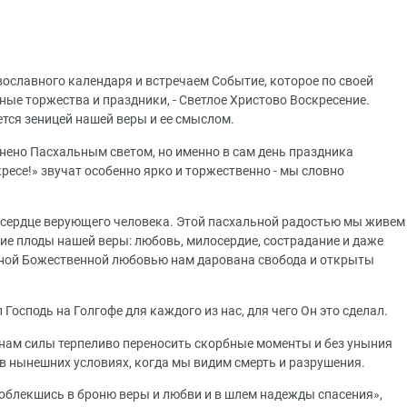
вославного календаря и встречаем Событие, которое по своей
ые торжества и праздники, - Светлое Христово Воскресение.
тся зеницей нашей веры и ее смыслом.
ено Пасхальным светом, но именно в сам день праздника
ресе!» звучат особенно ярко и торжественно - мы словно
 сердце верующего человека. Этой пасхальной радостью мы живем
ие плоды нашей веры: любовь, милосердие, сострадание и даже
ной Божественной любовью нам дарована свобода и открыты
Господь на Голгофе для каждого из нас, для чего Он это сделал.
 нам силы терпеливо переносить скорбные моменты и без уныния
в нынешних условиях, когда мы видим смерть и разрушения.
 облекшись в броню веры и любви и в шлем надежды спасения»,