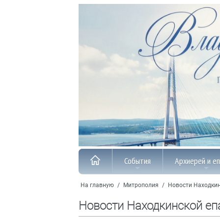
События
Архиерей и е
На главную
/
Митрополия
/
Новости Находкин
Новости Находкинской еп