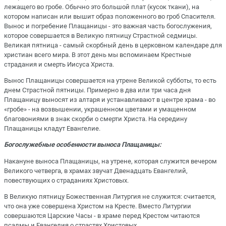
лежащего во гробе. Обычно это большой плат (кусок ткани), на
котором написан или вышит образ положенного во гроб Спасителя.
Вынос и погребение Плащаницы - это важная часть богослужения,
которое совершается в Великую пятницу Страстной седмицы.
Великая пятница - самый скорбный день в церковном календаре для
христиан всего мира. В этот день мы вспоминаем Крестные
страдания и смерть Иисуса Христа.
Вынос Плащаницы совершается на утрене Великой субботы, то есть
днем Страстной пятницы. Примерно в два или три часа дня
Плащаницу выносят из алтаря и устанавливают в центре храма - во
«гробе» - на возвышении, украшенном цветами и умащенном
благовониями в знак скорби о смерти Христа. На середину
Плащаницы кладут Евангелие.
Богослужебные особенности выноса Плащаницы:
Накануне выноса Плащаницы, на утрене, которая служится вечером
Великого четверга, в храмах звучат Двенадцать Евангелий,
повествующих о страданиях Христовых.
В Великую пятницу Божественная Литургия не служится: считается,
что она уже совершена Христом на Кресте. Вместо Литургии
совершаются Царские Часы - в храме перед Крестом читаются
псалмы и Евангелия о страстях Христовых.