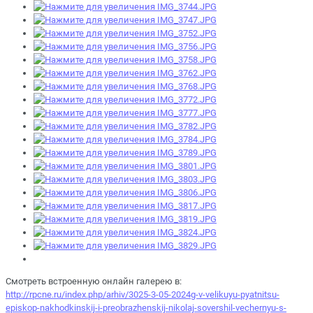
Смотреть встроенную онлайн галерею в:
http://rpcne.ru/index.php/arhiv/3025-3-05-2024g-v-velikuyu-pyatnitsu-
episkop-nakhodkinskij-i-preobrazhenskij-nikolaj-sovershil-vechernyu-s-