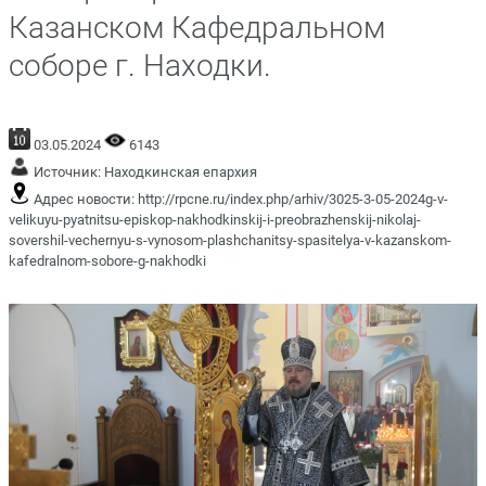
Казанском Кафедральном
соборе г. Находки.
03.05.2024
6143
Источник:
Находкинская епархия
Адрес новости:
http://rpcne.ru/index.php/arhiv/3025-3-05-2024g-v-
velikuyu-pyatnitsu-episkop-nakhodkinskij-i-preobrazhenskij-nikolaj-
sovershil-vechernyu-s-vynosom-plashchanitsy-spasitelya-v-kazanskom-
kafedralnom-sobore-g-nakhodki