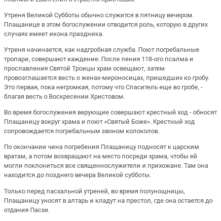
Утреня Великой Субботы обычно служится в пятницу вечером.
Плащанице в этом богослужении отводится роль, которую в других
случаях имеет икона праздника.
Утреня начинается, как надгробная служба. Поют погребальные
тропари, совершают каждение. После пения 118-ого псалма и
прославления Святой Троицы храм освещают, затем
провозглашается весть о женах-мироносицах, пришедших ко гробу.
Это первая, пока негромкая, потому что Спаситель еще во гробе, -
благая весть о Воскресении Христовом.
Во время богослужения верующие совершают крестный ход - обносят
Плащаницу вокруг храма и поют «Святый Боже». Крестный ход
сопровождается погребальным звоном колоколов.
По окончании чина погребения Плащаницу подносят к царским
вратам, а потом возвращают на место посреди храма, чтобы ей
могли поклониться все священнослужители и прихожане. Там она
находится до позднего вечера Великой субботы.
Только перед пасхальной утреней, во время полунощницы,
Плащаницу уносят в алтарь и кладут на престол, где она остается до
отдания Пасхи.