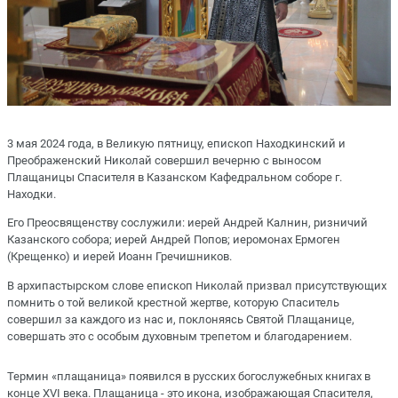
3 мая 2024 года, в Великую пятницу, епископ Находкинский и
Преображенский Николай совершил вечерню с выносом
Плащаницы Спасителя в Казанском Кафедральном соборе г.
Находки.
Его Преосвященству сослужили: иерей Андрей Калнин, ризничий
Казанского собора; иерей Андрей Попов; иеромонах Ермоген
(Крещенко) и иерей Иоанн Гречишников.
В архипастырском слове епископ Николай призвал присутствующих
помнить о той великой крестной жертве, которую Спаситель
совершил за каждого из нас и, поклоняясь Святой Плащанице,
совершать это с особым духовным трепетом и благодарением.
Термин «плащаница» появился в русских богослужебных книгах в
конце XVI века. Плащаница - это икона, изображающая Спасителя,