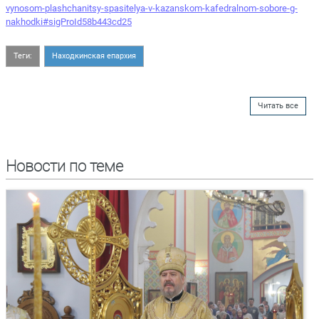
vynosom-plashchanitsy-spasitelya-v-kazanskom-kafedralnom-sobore-g-
nakhodki#sigProId58b443cd25
Теги:
Находкинская епархия
Читать все
Новости по теме