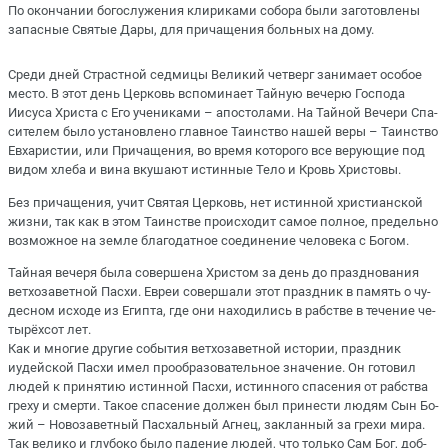
По окончании богослужения клириками собора были заготовлены
запасные Святые Дары, для причащения больных на дому.
Сре­ди дней Страст­ной сед­ми­цы Ве­ли­кий чет­верг за­ни­ма­ет осо­бое
ме­сто. В этот день Цер­ковь вспо­ми­на­ет Тай­ную ве­че­рю Гос­по­да
Иису­са Хри­ста с Его уче­ни­ка­ми – апо­сто­ла­ми. На Тай­ной Ве­че­ри Спа­
си­те­лем бы­ло уста­нов­ле­но глав­ное Та­ин­ство на­шей ве­ры – Та­ин­ство
Ев­ха­ри­стии, или При­ча­ще­ния, во вре­мя ко­то­ро­го все ве­ру­ю­щие под
ви­дом хле­ба и ви­на вку­ша­ют ис­тин­ные Те­ло и Кровь Хри­сто­вы.
Без при­ча­ще­ния, учит Свя­тая Цер­ковь, нет ис­тин­ной хри­сти­ан­ской
жиз­ни, так как в этом Та­ин­стве про­ис­хо­дит са­мое пол­ное, пре­дель­но
воз­мож­ное на зем­ле бла­го­дат­ное со­еди­не­ние че­ло­ве­ка с Бо­гом.
Тай­ная ве­че­ря бы­ла со­вер­ше­на Хри­стом за день до празд­но­ва­ния
вет­хо­за­вет­ной Пас­хи. Евреи со­вер­ша­ли этот празд­ник в па­мять о чу­
дес­ном ис­хо­де из Егип­та, где они на­хо­ди­лись в раб­стве в те­че­ние че­
ты­рёх­сот лет.
Как и мно­гие дру­гие со­бы­тия вет­хо­за­вет­ной ис­то­рии, празд­ник
иудей­ской Пас­хи имел про­об­ра­зо­ва­тель­ное зна­че­ние. Он го­то­вил
лю­дей к при­ня­тию ис­тин­ной Пас­хи, ис­тин­но­го спа­се­ния от раб­ства
гре­ху и смер­ти. Та­кое спа­се­ние дол­жен был при­не­сти лю­дям Сын Бо­
жий – Но­во­за­вет­ный Пас­халь­ный Аг­нец, за­клан­ный за гре­хи ми­ра.
Так ве­ли­ко и глу­бо­ко бы­ло па­де­ние лю­дей, что толь­ко Сам Бог, доб­