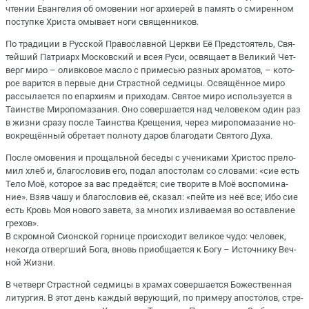
чте­нии Еван­ге­лия об омо­ве­нии ног ар­хи­ерей в па­мять о сми­рен­ном
по­ступ­ке Хри­ста омы­ва­ет но­ги свя­щен­ни­ков.
По тра­ди­ции в Рус­ской Пра­во­слав­ной Церк­ви Её Пред­сто­я­тель, Свя­
тей­ший Пат­ри­арх Мос­ков­ский и всея Ру­си, освя­ща­ет в Ве­ли­кий Чет­
верг ми­ро – олив­ко­вое мас­ло с при­ме­сью раз­ных аро­ма­тов, – ко­то­
рое ва­рит­ся в пер­вые дни Страст­ной сед­ми­цы. Освя­щён­ное ми­ро
рас­сы­ла­ет­ся по епар­хи­ям и при­хо­дам. Свя­тое ми­ро ис­поль­зу­ет­ся в
Та­ин­стве Ми­ро­по­ма­за­ния. Оно со­вер­ша­ет­ся над че­ло­ве­ком один раз
в жиз­ни сра­зу по­сле Та­ин­ства Кре­ще­ния, через ми­ро­по­ма­за­ние но­
во­кре­щён­ный об­ре­та­ет пол­но­ту да­ров бла­го­да­ти Свя­то­го Ду­ха.
По­сле омо­ве­ния и про­щаль­ной бе­се­ды с уче­ни­ка­ми Хри­стос пре­ло­
мил хлеб и, бла­го­сло­вив его, по­дал апо­сто­лам со сло­ва­ми: «сие есть
Те­ло Моё, ко­то­рое за вас пре­да­ёт­ся; сие тво­ри­те в Моё вос­по­ми­на­
ние». Взяв ча­шу и бла­го­сло­вив её, ска­зал: «пей­те из неё все; Ибо сие
есть Кровь Моя но­во­го за­ве­та, за мно­гих из­ли­ва­е­мая во остав­ле­ние
гре­хов».
В скром­ной Си­он­ской гор­ни­це про­ис­хо­дит ве­ли­кое чу­до: че­ло­век,
неко­гда от­верг­ший Бо­га, вновь при­об­ща­ет­ся к Бо­гу – Ис­точ­ни­ку Веч­
ной Жиз­ни.
В чет­верг Страст­ной сед­ми­цы в хра­мах со­вер­ша­ет­ся Бо­же­ствен­ная
ли­тур­гия. В этот день каж­дый ве­ру­ю­щий, по при­ме­ру апо­сто­лов, стре­