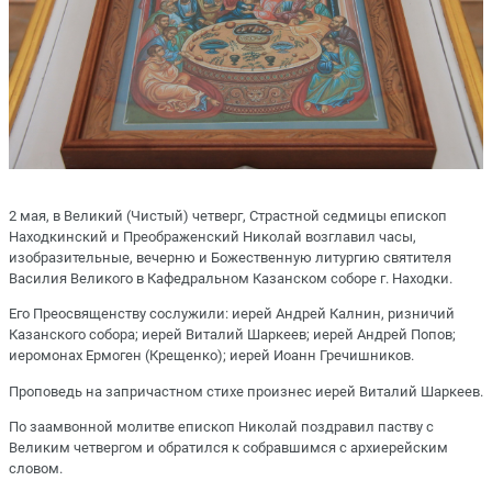
2 мая, в Великий (Чистый) четверг, Страстной седмицы епископ
Находкинский и Преображенский Николай возглавил часы,
изобразительные, вечерню и Божественную литургию святителя
Василия Великого в Кафедральном Казанском соборе г. Находки.
Его Преосвященству сослужили: иерей Андрей Калнин, ризничий
Казанского собора; иерей Виталий Шаркеев; иерей Андрей Попов;
иеромонах Ермоген (Крещенко); иерей Иоанн Гречишников.
Проповедь на запричастном стихе произнес иерей Виталий Шаркеев.
По заамвонной молитве епископ Николай поздравил паству с
Великим четвергом и обратился к собравшимся с архиерейским
словом.