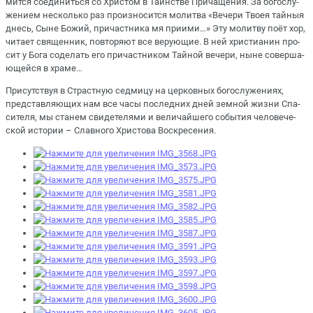
мит­ся со­еди­нить­ся со Хри­стом в Та­ин­стве При­ча­ще­ния. За бо­го­слу­
же­ни­ем несколь­ко раз про­из­но­сит­ся мо­лит­ва «Ве­че­ри Тво­ея тай­ныя
днесь, Сыне Бо­жий, при­част­ни­ка мя при­и­ми…» Эту мо­лит­ву по­ёт хор,
чи­та­ет свя­щен­ник, по­вто­ря­ют все ве­ру­ю­щие. В ней хри­сти­а­нин про­
сит у Бо­га со­де­лать его при­част­ни­ком Тай­ной ве­че­ри, ныне со­вер­ша­
ю­щей­ся в хра­ме…
При­сут­ствуя в Страст­ную сед­ми­цу на цер­ков­ных бо­го­слу­же­ни­ях,
пред­став­ля­ю­щих нам все ча­сы по­след­них дней зем­ной жиз­ни Спа­
си­те­ля, мы ста­нем сви­де­те­ля­ми и ве­ли­чай­ше­го со­бы­тия че­ло­ве­че­
ской ис­то­рии – Слав­но­го Хри­сто­ва Вос­кре­се­ния.