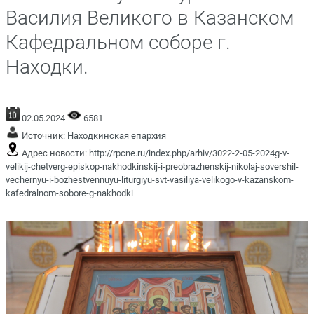
Василия Великого в Казанском
Кафедральном соборе г.
Находки.
02.05.2024
6581
Источник:
Находкинская епархия
Адрес новости:
http://rpcne.ru/index.php/arhiv/3022-2-05-2024g-v-
velikij-chetverg-episkop-nakhodkinskij-i-preobrazhenskij-nikolaj-sovershil-
vechernyu-i-bozhestvennuyu-liturgiyu-svt-vasiliya-velikogo-v-kazanskom-
kafedralnom-sobore-g-nakhodki