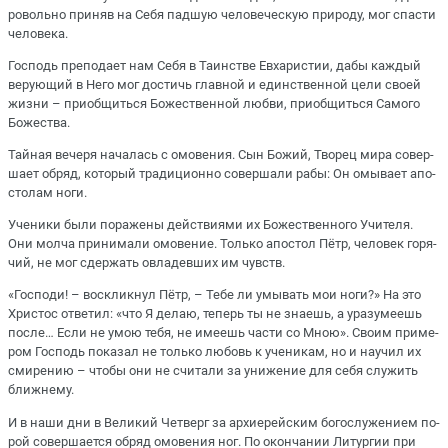
ро­воль­но при­няв на Се­бя пад­шую че­ло­ве­че­скую при­ро­ду, мог спа­сти
че­ло­ве­ка.
Гос­подь пре­по­да­ет нам Се­бя в Та­ин­стве Ев­ха­ри­стии, дабы каж­дый
ве­ру­ю­щий в Него мог до­стичь глав­ной и един­ствен­ной це­ли сво­ей
жиз­ни – при­об­щить­ся Бо­же­ствен­ной люб­ви, при­об­щить­ся Са­мо­го
Бо­же­ства.
Тай­ная ве­че­ря на­ча­лась с омо­ве­ния. Сын Бо­жий, Тво­рец ми­ра со­вер­
ша­ет об­ряд, ко­то­рый тра­ди­ци­он­но со­вер­ша­ли ра­бы: Он омы­ва­ет апо­
сто­лам но­ги.
Уче­ни­ки бы­ли по­ра­же­ны дей­стви­я­ми их Бо­же­ствен­но­го Учи­те­ля.
Они мол­ча при­ни­ма­ли омо­ве­ние. Толь­ко апо­стол Пётр, че­ло­век го­ря­
чий, не мог сдер­жать овла­дев­ших им чувств.
«Гос­по­ди! – вос­клик­нул Пётр, – Те­бе ли умы­вать мои но­ги?» На это
Хри­стос от­ве­тил: «что Я де­лаю, те­перь ты не зна­ешь, а ура­зу­ме­ешь
по­сле… Ес­ли не умою те­бя, не име­ешь ча­сти со Мною». Сво­им при­ме­
ром Гос­подь по­ка­зал не толь­ко лю­бовь к уче­ни­кам, но и на­учил их
сми­ре­нию – чтобы они не счи­та­ли за уни­же­ние для се­бя слу­жить
ближ­не­му.
И в на­ши дни в Ве­ли­кий Чет­верг за ар­хи­ерей­ским бо­го­слу­же­ни­ем по­
рой со­вер­ша­ет­ся об­ряд омо­ве­ния ног. По окон­ча­нии Ли­тур­гии при