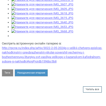
Смотреть встроенную онлайн галерею в:
http://rpcne.ru/index.php/arhiv/3022-2-05-2024g-v-velikij-chetverg-episkop-
nakhodkinskij-i-preobrazhenskij-nikolaj-sovershil-vechernyu-i-
bozhestvennuyu-liturgiyu-svt-vasiliya-velikogo-v-kazanskom-kafedralnom-
sobore-g-nakhodki#sigProIdb1596bc5b8
Теги:
Находкинская епархия
Читать все