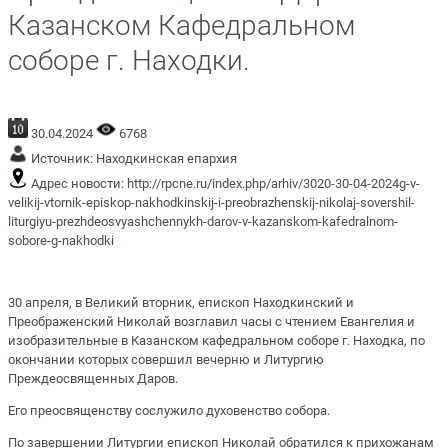
Казанском Кафедральном
соборе г. Находки.
30.04.2024
6768
Источник:
Находкинская епархия
Адрес новости:
http://rpcne.ru/index.php/arhiv/3020-30-04-2024g-v-
velikij-vtornik-episkop-nakhodkinskij-i-preobrazhenskij-nikolaj-sovershil-
liturgiyu-prezhdeosvyashchennykh-darov-v-kazanskom-kafedralnom-
sobore-g-nakhodki
30 апреля, в Великий вторник, епископ Находкинский и
Преображенский Николай возглавил часы с чтением Евангелия и
изобразительные в Казанском кафедральном соборе г. Находка, по
окончании которых совершил вечерню и Литургию
Преждеосвященных Даров.
Его преосвященству сослужило духовенство собора.
По завершении Литургии епископ Николай обратился к прихожанам