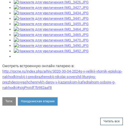
Смотреть встроенную онлайн галерею в:
http://rpcne.ru/index.php/arhiv/3020-30-04-2024g-v-velikij-vtornik-episkop-
nakhodkinskij-i-preobrazhenskij-nikolaj-sovershil-liturgiyu-
prezhdeosvyashchennykh-darov-v-kazanskom-kafedralnom-sobore-g-
nakhodki#sigProIdf7b982aaf8
Теги:
Находкинская епархия
Читать все