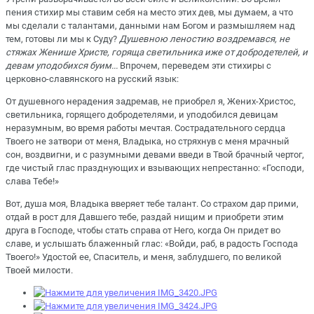
пения стихир мы ставим себя на место этих дев, мы думаем, а что
мы сделали с талантами, данными нам Богом и размышляем над
тем, готовы ли мы к Суду?
Душевною леностию воздремався, не
стяжах Женише Христе, горяща светильника иже от добродетелей, и
девам уподобихся буим...
Впрочем, переведем эти стихиры с
церковно-славянского на русский язык:
От душевного нерадения задремав, не приобрел я, Жених-Христос,
светильника, горящего добродетелями, и уподобился девицам
неразумным, во время работы мечтая. Сострадательного сердца
Твоего не затвори от меня, Владыка, но стряхнув с меня мрачный
сон, воздвигни, и с разумными девами введи в Твой брачный чертог,
где чистый глас празднующих и взывающих непрестанно: «Господи,
слава Тебе!»
Вот, душа моя, Владыка вверяет тебе талант. Со страхом дар прими,
отдай в рост для Давшего тебе, раздай нищим и приобрети этим
друга в Господе, чтобы стать справа от Него, когда Он придет во
славе, и услышать блаженный глас: «Войди, раб, в радость Господа
Твоего!» Удостой ее, Спаситель, и меня, заблудшего, по великой
Твоей милости.