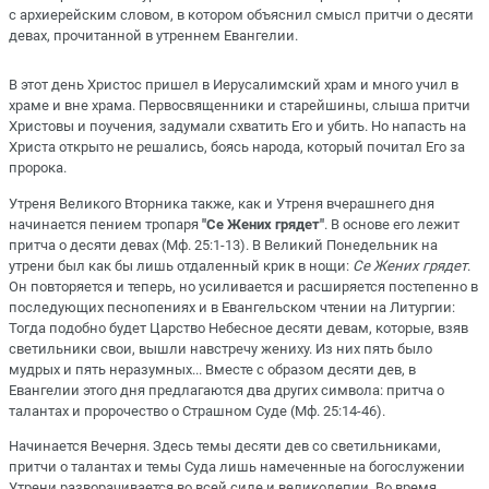
с архиерейским словом, в котором объяснил смысл притчи о десяти
девах, прочитанной в утреннем Евангелии.
В этот день Христос пришел в Иерусалимский храм и много учил в
храме и вне храма. Первосвященники и старейшины, слыша притчи
Христовы и поучения, задумали схватить Его и убить. Но напасть на
Христа открыто не решались, боясь народа, который почитал Его за
пророка.
Утреня Великого Вторника также, как и Утреня вчерашнего дня
начинается пением тропаря
"Се Жених грядет"
. В основе его лежит
притча о десяти девах (Мф. 25:1-13). В Великий Понедельник на
утрени был как бы лишь отдаленный крик в нощи:
Се Жених грядет
.
Он повторяется и теперь, но усиливается и расширяется постепенно в
последующих песнопениях и в Евангельском чтении на Литургии:
Тогда подобно будет Царство Небесное десяти девам, которые, взяв
светильники свои, вышли навстречу жениху. Из них пять было
мудрых и пять неразумных... Вместе с образом десяти дев, в
Евангелии этого дня предлагаются два других символа: притча о
талантах и пророчество о Страшном Суде (Мф. 25:14-46).
Начинается Вечерня. Здесь темы десяти дев со светильниками,
притчи о талантах и темы Суда лишь намеченные на богослужении
Утрени разворачивается во всей силе и великолепии. Во время