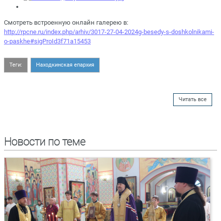
Смотреть встроенную онлайн галерею в:
http://rpcne.ru/index.php/arhiv/3017-27-04-2024g-besedy-s-doshkolnikami-
o-paskhe#sigProId3f71a15453
Теги:
Находкинская епархия
Читать все
Новости по теме