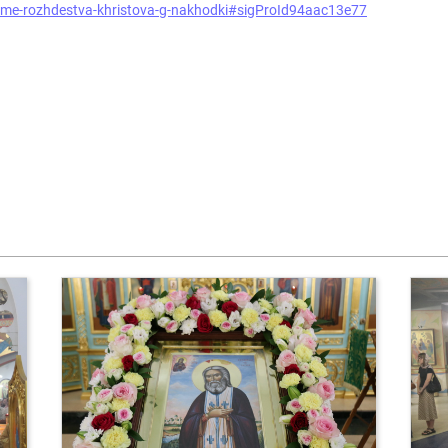
rame-rozhdestva-khristova-g-nakhodki#sigProId94aac13e77