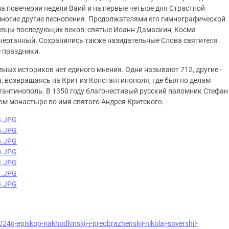
а повечерии недели Ваий и на первые четыре дня Страстной
 многие другие песнопения. Продолжателями его гимнографической
евцы последующих веков: святые Иоанн Дамаскин, Косма
чертанный. Сохранились также назидательные Слова святителя
 праздники.
ных историков нет единого мнения. Одни называют 712, другие -
а, возвращаясь на Крит из Константинополя, где был по делам
тантинополь. В 1350 году благочестивый русский паломник Стефан
ом монастыре во имя святого Андрея Критского.
24g-episkop-nakhodkinskij-i-preobrazhenskij-nikolaj-sovershil-