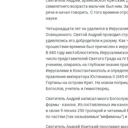
Святитель Андрей, архиепископ Критский, 
семилетнего возраста мальчик был нем. З
речи и начал говорить. С того времени от
науки.
Четырнадцати лет он удалился в Иерусали
Освященного. Святой Андрей проводил стро
удивлялись его добродетели и разуму. Как
прошествии времени был причислен к иеру
В 680 году местоблюститель Иерусалимск
число представителей Святого Града на IV
учениям, опираясь на глубокие знания пра
Иерусалима в Константинополь и определе
правление императора Юстиниана II (685-6
Гортины на острове Крит. На новом поприщ
Богослов, учитель и гимнотворец.
Святитель Андрей написал много Богослуж
формы - канона. Из составленных им кано
в своих 9 песнях 250 тропарей и читаемый
по частям (так называемые "мефимоны") и 
Святитель Андрей Критский прославил мн