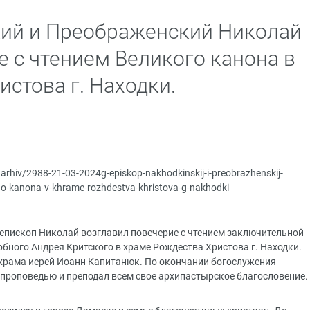
кий и Преображенский Николай
е с чтением Великого канона в
стова г. Находки.
/arhiv/2988-21-03-2024g-episkop-nakhodkinskij-i-preobrazhenskij-
kogo-kanona-v-khrame-rozhdestva-khristova-g-nakhodki
 епископ Николай возглавил повечерие с чтением заключительной
бного Андрея Критского в храме Рождества Христова г. Находки.
 храма иерей Иоанн Капитанюк. По окончании богослужения
проповедью и преподал всем свое архипастырское благословение.