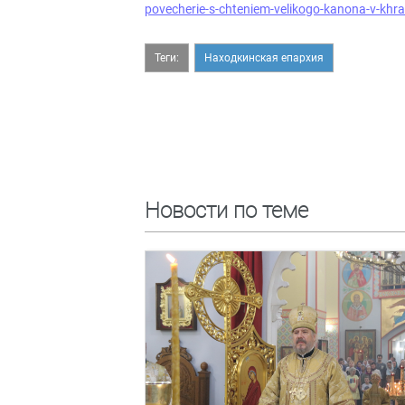
povecherie-s-chteniem-velikogo-kanona-v-kh
Теги:
Находкинская епархия
Новости по теме