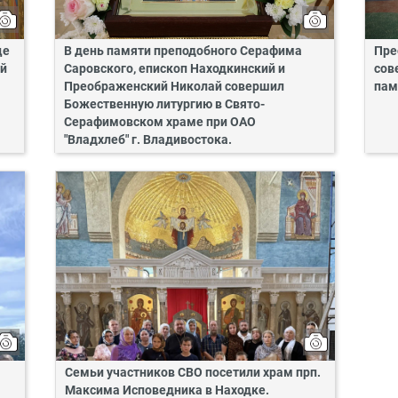
це
В день памяти преподобного Серафима
Пре
ий
Саровского, епископ Находкинский и
сов
Преображенский Николай совершил
пам
Божественную литургию в Свято-
Серафимовском храме при ОАО
"Владхлеб" г. Владивостока.
Семьи участников СВО посетили храм прп.
Максима Исповедника в Находке.