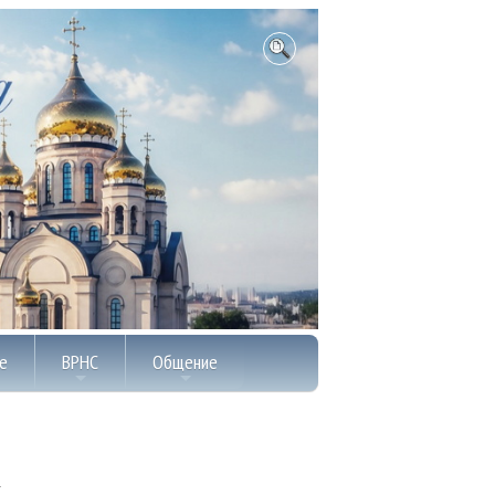
е
ВРНС
Общение