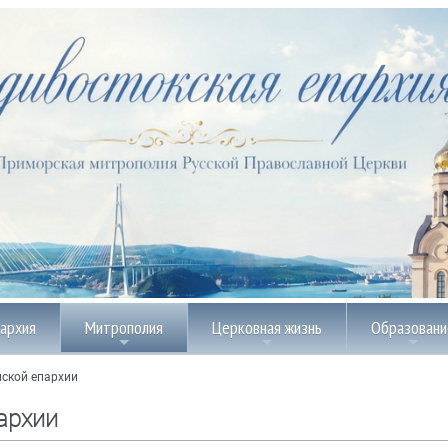
пархия
Митрополия
Церковная жизнь
Образовани
ской епархии
архии