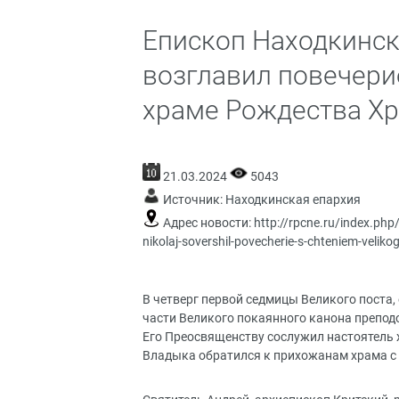
Епископ Находкинс
возглавил повечери
храме Рождества Хри
21.03.2024
5043
Источник:
Находкинская епархия
Адрес новости:
http://rpcne.ru/index.php
nikolaj-sovershil-povecherie-s-chteniem-veli
В четверг первой седмицы Великого поста,
части Великого покаянного канона преподо
Его Преосвященству сослужил настоятель
Владыка обратился к прихожанам храма с 