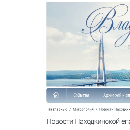
События
Архиерей и е
На главную
/
Митрополия
/
Новости Находкин
Новости Находкинской еп