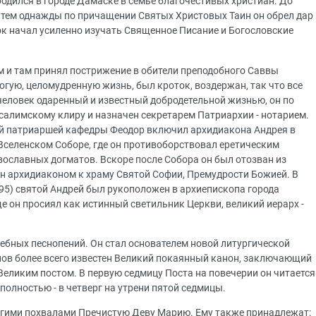
родился в городе Дамаске в семье благочестивых христиан. До
атем однажды по причащении Святых Христовых Таин он обрел дар
рок начал усиленно изучать Священное Писание и Богословские
м и там принял пострижение в обители преподобного Саввы
гую, целомудренную жизнь, был кроток, воздержан, так что все
 человек одаренный и известный добродетельной жизнью, он по
салимскому клиру и назначен секретарем Патриархии - нотарием.
ой патриаршей кафедры Феодор включил архидиакона Андрея в
 Вселенском Соборе, где он противоборствовал еретическим
вославных догматов. Вскоре после Собора он был отозван из
н архидиаконом к храму Святой Софии, Премудрости Божией. В
95) святой Андрей был рукоположен в архиепископа города
е он просиял как истинный светильник Церкви, великий иерарх -
ебных песнопений. Он стал основателем новой литургической
нов более всего известен Великий покаянный канон, заключающий
 Великим постом. В первую седмицу Поста на повечерии он читается
полностью - в четверг на утрени пятой седмицы.
огими похвалами Пречистую Деву Марию. Ему также принадлежат: