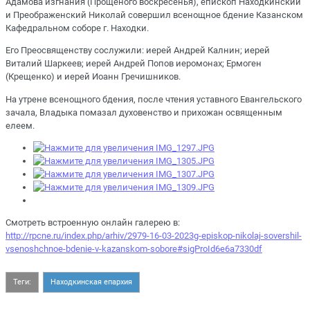
Адамова изгнания (Прощеного воскресенья), епископ Находкинский
и Преображенский Николай совершил всенощное бдение Казанском
Кафедральном соборе г. Находки.
Его Преосвященству сослужили: иерей Андрей Калнин; иерей
Виталий Шаркеев; иерей Андрей Попов иеромонах; Ермоген
(Крещенко) и иерей Иоанн Гречишников.
На утрене всенощного бдения, после чтения уставного Евангельского
зачала, Владыка помазал духовенство и прихожан освященным
елеем.
Смотреть встроенную онлайн галерею в:
http://rpcne.ru/index.php/arhiv/2979-16-03-2023g-episkop-nikolaj-sovershil-
vsenoshchnoe-bdenie-v-kazanskom-sobore#sigProId6e6a7330df
Теги:
Находкинская епархия