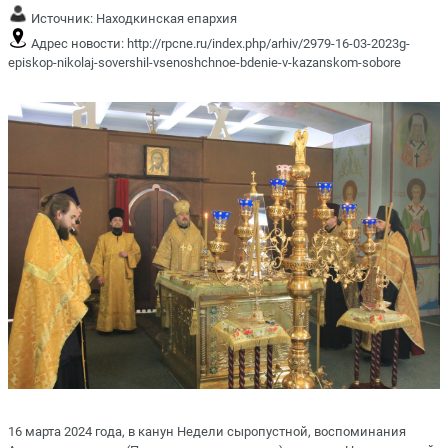
Источник:
Находкинская епархия
Адрес новости:
http://rpcne.ru/index.php/arhiv/2979-16-03-2023g-
episkop-nikolaj-sovershil-vsenoshchnoe-bdenie-v-kazanskom-sobore
16 марта 2024 года, в канун Недели сыропустной, воспоминания