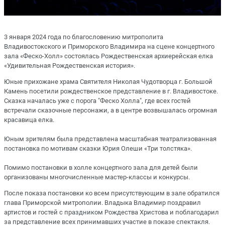
3 января 2024 года по благословению митрополита
Владивостокского и Приморского Владимира на сцене концертного
зала «Феско-Холл» состоялась Рождественская архиерейская елка
«Удивительная Рождественская история».
Юные прихожане храма Святителя Николая Чудотворца г. Большой
Камень посетили рождественское представление в г. Владивостоке.
Сказка началась уже с порога "Феско Холла", где всех гостей
встречали сказочные персонажи, а в центре возвышалась огромная
красавица елка.
Юным зрителям была представлена масштабная театрализованная
постановка по мотивам сказки Юрия Олеши «Три толстяка».
Помимо постановки в холле концертного зала для детей были
организованы многочисленные мастер-классы и конкурсы.
После показа постановки ко всем присутствующим в зале обратился
глава Приморской митрополии. Владыка Владимир поздравил
артистов и гостей с праздником Рождества Христова и поблагодарил
за представление всех принимавших участие в показе спектакля.