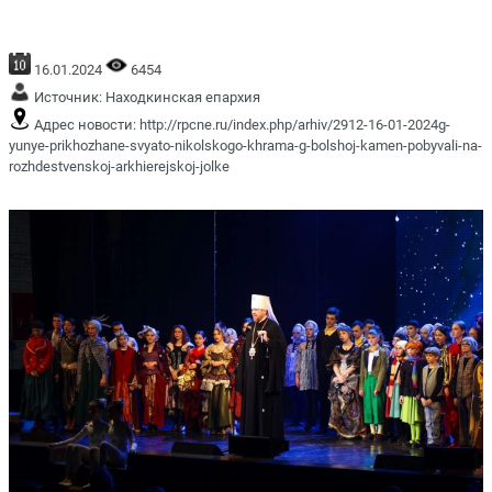
16.01.2024
6454
Источник:
Находкинская епархия
Адрес новости:
http://rpcne.ru/index.php/arhiv/2912-16-01-2024g-
yunye-prikhozhane-svyato-nikolskogo-khrama-g-bolshoj-kamen-pobyvali-na-
rozhdestvenskoj-arkhierejskoj-jolke