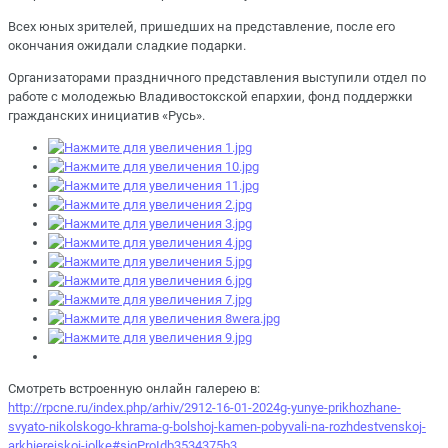
Всех юных зрителей, пришедших на представление, после его
окончания ожидали сладкие подарки.
Организаторами праздничного представления выступили отдел по
работе с молодежью Владивостокской епархии, фонд поддержки
гражданских инициатив «Русь».
Смотреть встроенную онлайн галерею в:
http://rpcne.ru/index.php/arhiv/2912-16-01-2024g-yunye-prikhozhane-
svyato-nikolskogo-khrama-g-bolshoj-kamen-pobyvali-na-rozhdestvenskoj-
arkhierejskoj-jolke#sigProIdb3534375b3