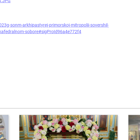
23g-sonm-arkhipastyrej-primorskoj-mitropolii-sovershil-
m-kafedralnom-sobore#sigProId96a4e772f4