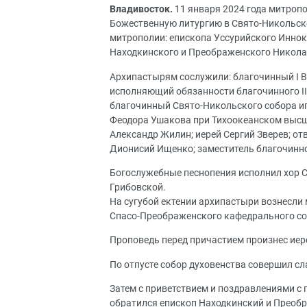
Владивосток.
11 января 2024 года митроп
Божественную литургию в Свято-Никольск
митрополии: епископа Уссурийского Иннок
Находкинского и Преображенского Николая
Архипастырям сослужили: благочинный I 
исполняющий обязанности благочинного II
благочинный Свято-Никольского собора иг
Феодора Ушакова при Тихоокеанском высш
Александр Жилин; иерей Сергий Зверев; о
Дионисий Ищенко; заместитель благочинно
Богослужебные песнопения исполнил хор С
Грибовской.
На сугубой ектении архипастыри вознесли 
Спасо-Преображенского кафедрального соб
Проповедь перед причастием произнес иер
По отпусте собор духовенства совершил с
Затем с приветствием и поздравлениями с
обратился епископ Находкинский и Преобр