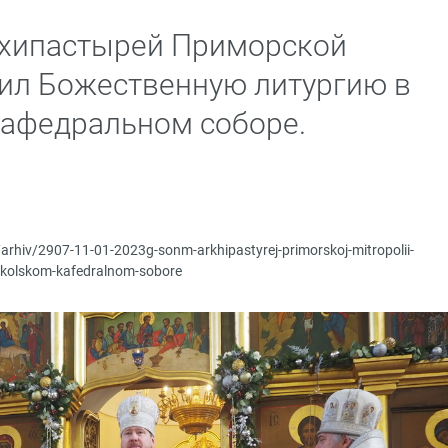
рхипастырей Приморской
ил Божественную литургию в
кафедральном соборе.
/arhiv/2907-11-01-2023g-sonm-arkhipastyrej-primorskoj-mitropolii-
nikolskom-kafedralnom-sobore