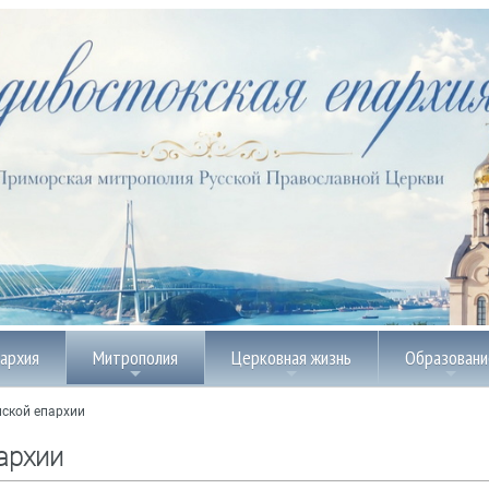
пархия
Митрополия
Церковная жизнь
Образовани
ской епархии
архии