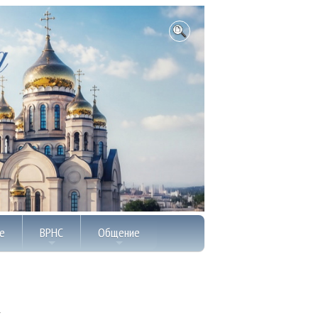
е
ВРНС
Общение