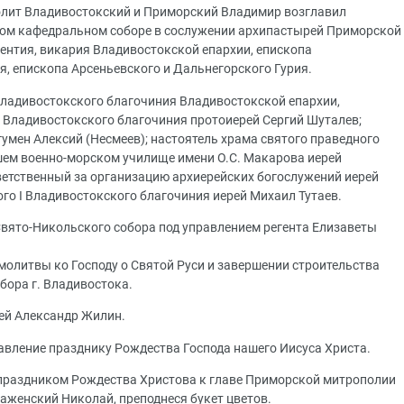
олит Владивостокский и Приморский Владимир возглавил
ом кафедральном соборе в сослужении архипастырей Приморской
ентия, викария Владивостокской епархии, епископа
, епископа Арсеньевского и Дальнегорского Гурия.
Владивостокского благочиния Владивостокской епархии,
 Владивостокского благочиния протоиерей Сергий Шуталев;
умен Алексий (Несмеев); настоятель храма святого праведного
ем военно-морском училище имени О.С. Макарова иерей
тветственный за организацию архиерейских богослужений иерей
го I Владивостокского благочиния иерей Михаил Тутаев.
вято-Никольского собора под управлением регента Елизаветы
молитвы ко Господу о Святой Руси и завершении строительства
ора г. Владивостока.
ей Александр Жилин.
лавление празднику Рождества Господа нашего Иисуса Христа.
 праздником Рождества Христова к главе Приморской митрополии
аженский Николай, преподнеся букет цветов.