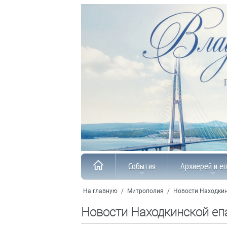
События
Архиерей и е
На главную
/
Митрополия
/
Новости Находкин
Новости Находкинской еп