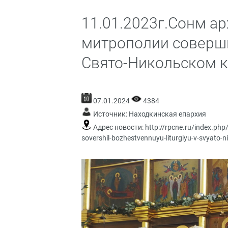
11.01.2023г.Сонм а
митрополии соверш
Свято-Никольском 
07.01.2024
4384
Источник:
Находкинская епархия
Адрес новости:
http://rpcne.ru/index.php
sovershil-bozhestvennuyu-liturgiyu-v-svyato-