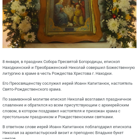
8 января, в праздник Собора Пресвятой Богородицы, епископ
Находкинский и Преображенский Николай совершил Божественную
литургию в храме в честь Рождества Христова г. Находки.
Его Преосвященству сослужил иерей Иоанн Капитанюк, настоятель
Свято-Рождественского храма.
По заамвонной молитве епископ Николай возглавил праздничное
славление и обратился ко всем присутствующим с архиерейским
словом, в котором поздравил настоятеля и прихожан храма с
престольным праздником и Рождественскими святками.
В ответном слове иерей Иоанн Капитанюк поблагодарил епископа
Николая за архипастырский визит и преподнес Владыке букет
цветов.