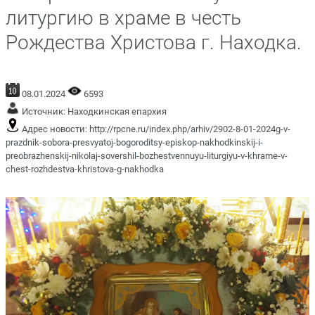
литургию в храме в честь
Рождества Христова г. Находка.
08.01.2024
6593
Источник:
Находкинская епархия
Адрес новости:
http://rpcne.ru/index.php/arhiv/2902-8-01-2024g-v-
prazdnik-sobora-presvyatoj-bogoroditsy-episkop-nakhodkinskij-i-
preobrazhenskij-nikolaj-sovershil-bozhestvennuyu-liturgiyu-v-khrame-v-
chest-rozhdestva-khristova-g-nakhodka