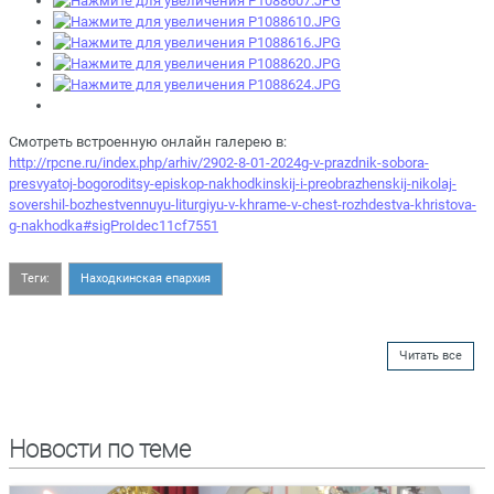
Смотреть встроенную онлайн галерею в:
http://rpcne.ru/index.php/arhiv/2902-8-01-2024g-v-prazdnik-sobora-
presvyatoj-bogoroditsy-episkop-nakhodkinskij-i-preobrazhenskij-nikolaj-
sovershil-bozhestvennuyu-liturgiyu-v-khrame-v-chest-rozhdestva-khristova-
g-nakhodka#sigProIdec11cf7551
Теги:
Находкинская епархия
Читать все
Новости по теме