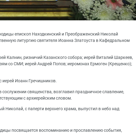
родицы епископ Находкинский и Преображенский Николай
твенную литургию святителя Иоанна Златоуста в Кафедральном
ей Калнин, ризничий Казанского собора; иерей Виталий Шаркеев,
зям со СМИ; иерей Андрей Попов; иеромонах Ермоген (Крещенко);
с иерей Иоанн Гречишников.
в сослужении священства, возглавил праздничное славление,
утствующим с архиерейским словом.
 Николай, с паперти верхнего храма, выпустил в небо над
одицы посвящается воспоминанию и прославлению события,