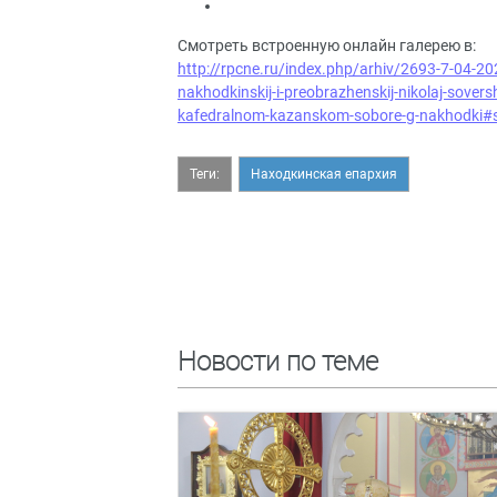
Смотреть встроенную онлайн галерею в:
http://rpcne.ru/index.php/arhiv/2693-7-04-20
nakhodkinskij-i-preobrazhenskij-nikolaj-sovers
kafedralnom-kazanskom-sobore-g-nakhodki#
Теги:
Находкинская епархия
Новости по теме