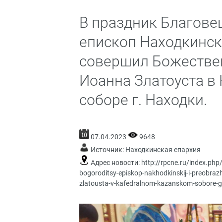
В праздник Благове
епископ Находкинс
совершил Божестве
Иоанна Златоуста в
соборе г. Находки.
07.04.2023
9648
Источник:
Находкинская епархия
Адрес новости:
http://rpcne.ru/index.php
bogoroditsy-episkop-nakhodkinskij-i-preobrazhe
zlatousta-v-kafedralnom-kazanskom-sobore-g