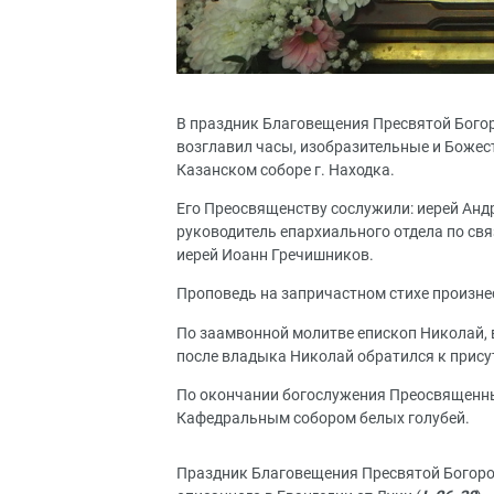
В праздник Благовещения Пресвятой Бого
возглавил часы, изобразительные и Божес
Казанском соборе г. Находка.
Его Преосвященству сослужили: иерей Андр
руководитель епархиального отдела по свя
иерей Иоанн Гречишников.
Проповедь на запричастном стихе произне
По заамвонной молитве епископ Николай, 
после владыка Николай обратился к прис
По окончании богослужения Преосвященный
Кафедральным собором белых голубей.
Праздник Благовещения Пресвятой Богор