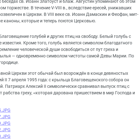
х беседах св. Иоанн Злато­уст и блаж. Августин упоминают об этом
 торжестве. В течение V-VIII в., вследствие ересей, унижавших
з­величен в Церкви. В VIII веке св. Иоанн Дамаскин и Феофан, мит­
е каноны, которые и теперь поются Церковью.
лаговещение голубей и других птиц на свободу. Белый голубь с
 известия. Кроме того, голубь является символом благодатного
ремление человеческой души освободиться от пут греха и
крылья — одновременно символом чистоты самой Девы Марии. По
городице.
авной Церкви этот обычай был возрождён в конце девяностых
ий II 7 апреля 1995 года: с крыльца Благовещенского собора он
й. Патриарх Алексий II символически сравнивал выпуск птиц с
 рабства греху, «которая дарована пришествием в мир Господа и