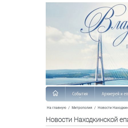
События
Архиерей и е
На главную
/
Митрополия
/
Новости Находкин
Новости Находкинской еп