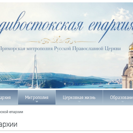
пархия
Митрополия
Церковная жизнь
Образовани
ской епархии
архии