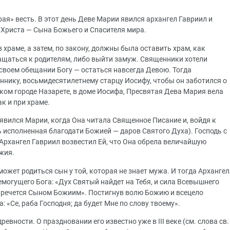
ая» весть. В этот день Деве Марии явился архангел Гавриил и
 Христа — Сына Божьего и Спасителя мира.
храме, а затем, по закону, должны была оставить храм, как
ащаться к родителям, либо выйти замуж. Священники хотели
своем обещании Богу — остаться навсегда Девою. Тогда
ннику, восьмидесятилетнему старцу Иосифу, чтобы он заботился о
ском городе Назарете, в доме Иосифа, Пресвятая Дева Мария вела
к и при храме.
 явился Марии, когда Она читала Священное Писание и, войдя к
ть исполненная благодати Божией — даров Святого Духа). Господь с
Архангел Гавриил возвестил Ей, что Она обрела величайшую
жия.
ожет родиться сын у той, которая не знает мужа. И тогда Архангел
емогущего Бога: «Дух Святый найдет на Тебя, и сила Всевышнего
наречется Сыном Божиим». Постигнув волю Божию и всецело
: «Се, раба Господня; да будет Мне по слову твоему».
евности. О праздновании его известно уже в III веке (см. слова св.