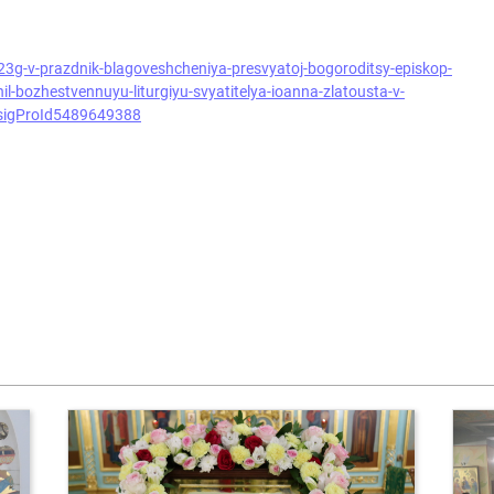
23g-v-prazdnik-blagoveshcheniya-presvyatoj-bogoroditsy-episkop-
hil-bozhestvennuyu-liturgiyu-svyatitelya-ioanna-zlatousta-v-
sigProId5489649388