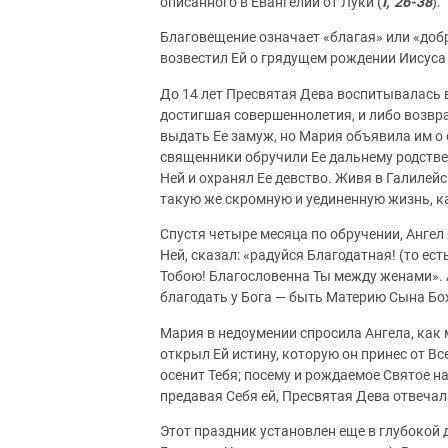
описанного в Евангелии от Луки (
I, 26-38
).
Благовещение означает «благая» или «добр
возвестил Ей о грядущем рождении Иисуса
До 14 лет Пресвятая Дева воспитывалась в 
достигшая совершеннолетия, и либо возвр
выдать Ее замуж, но Мария объявила им о 
священники обручили Ее дальнему родстве
Ней и охранял Ее девство. Живя в Галилей
такую же скромную и уединенную жизнь, ка
Спустя четыре месяца по обручении, Ангел
Ней, сказал: «радуйся Благодатная! (то ес
Тобою! Благословенна Ты между женами». 
благодать у Бога — быть Материю Сына Бо
Мария в недоумении спросила Ангела, как м
открыл Ей истину, которую он принес от Вс
осенит Тебя; посему и рождаемое Святое 
предавая Себя ей, Пресвятая Дева отвечала
Этот праздник установлен еще в глубокой др