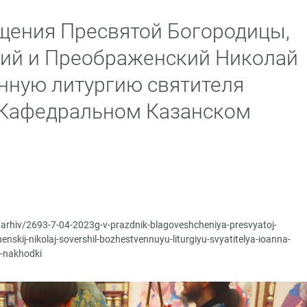
щения Пресвятой Богородицы,
кий и Преображенский Николай
нную литургию святителя
 Кафедральном Казанском
/arhiv/2693-7-04-2023g-v-prazdnik-blagoveshcheniya-presvyatoj-
nskij-nikolaj-sovershil-bozhestvennuyu-liturgiyu-svyatitelya-ioanna-
-nakhodki