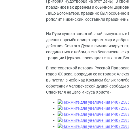
Григо­рия Чудотворца на этот день). В свои
празднике как древнем и обычном церковном
Лицо Богоматери, праздник был особенно во
рополит Никейский, составили праздничны
На Руси существовал обычай выпускать в Б
древних времён олицетворяет мир и добрые
действия Святого Духа и символизирует ст
соединиться с небом, а его белоснежные 
традиции Церковь посвящает этих птиц Бо
В постсоветской истории Русской Правосл
годов XX века, возродил ее патриарх Алекс
выпустил в небо над Кремлем белых голубе
обретением человеческой душой свободы от
Спасителя нашего Иисуса Христа».