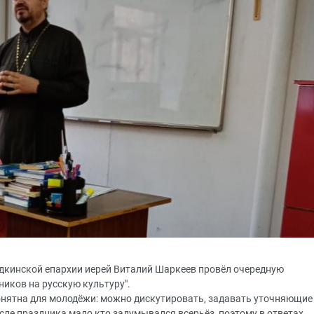
дкинской епархии иерей Виталий Шаркеев провёл очередную
ников на русскую культуру".
онятна для молодёжи: можно дискутировать, задавать уточняющие
сле праздника мало кто задумывался всерьёз, поэтому в ответах