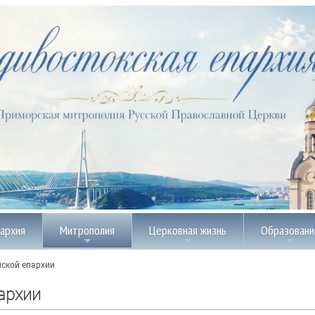
пархия
Митрополия
Церковная жизнь
Образовани
ской епархии
архии