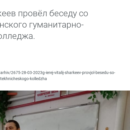
еев провёл беседу со
нского гуманитарно-
олледжа.
arhiv/2675-28-03-2023g-ierej-vitalij-sharkeev-provjol-besedu-so-
tekhnicheskogo-kolledzha