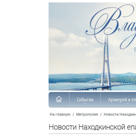
События
Архиерей и е
На главную
/
Митрополия
/
Новости Находкин
Новости Находкинской еп