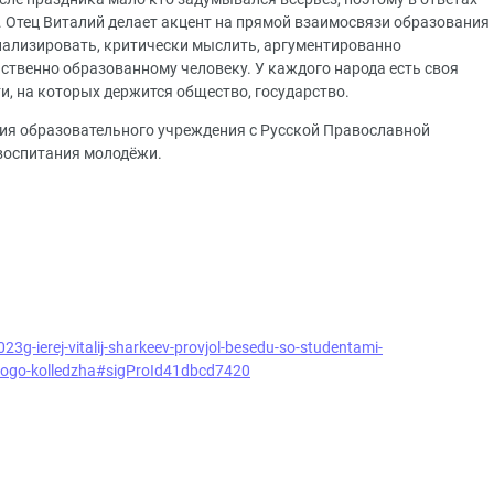
. Отец Виталий делает акцент на прямой взаимосвязи образования
анализировать, критически мыслить, аргументированно
ственно образованному человеку. У каждого народа есть своя
ти, на которых держится общество, государство.
ия образовательного учреждения с Русской Православной
воспитания молодёжи.
23g-ierej-vitalij-sharkeev-provjol-besedu-so-studentami-
kogo-kolledzha#sigProId41dbcd7420