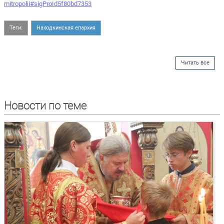
mitropolii#sigProId5f80bd7353
Теги:
Находкинская епархия
Читать все
Новости по теме