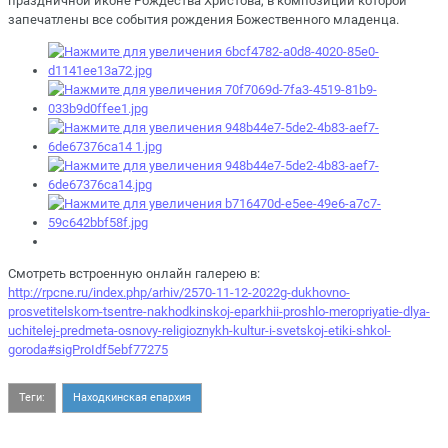
праздничной иконе Рождества Христова, в композиции которой
запечатлены все события рождения Божественного младенца.
Смотреть встроенную онлайн галерею в:
http://rpcne.ru/index.php/arhiv/2570-11-12-2022g-dukhovno-
prosvetitelskom-tsentre-nakhodkinskoj-eparkhii-proshlo-meropriyatie-dlya-
uchitelej-predmeta-osnovy-religioznykh-kultur-i-svetskoj-etiki-shkol-
goroda#sigProIdf5ebf77275
Теги:
Находкинская епархия