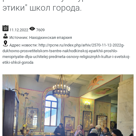
этики" школ города.
11.12.2022
7609
Источник:
Находкинская епархия
Адрес новости:
http://rpcne.ru/index.php/arhiv/2570-11-12-2022g-
dukhovno-prosvetitelskom-tsentre-nakhodkinskoj-eparkhii-proshlo-
meropriyatie-dlya-uchitelej-predmeta-osnovy-religioznykh-kultur-i-svetskoj-
etiki-shkol-goroda