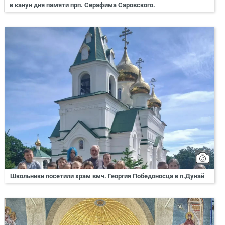
в канун дня памяти прп. Серафима Саровского.
Школьники посетили храм вмч. Георгия Победоносца в п.Дунай