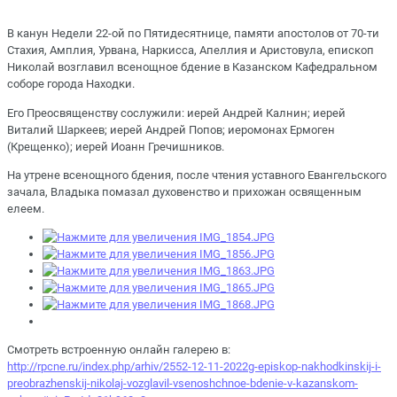
В канун Недели 22-ой по Пятидесятнице, памяти апостолов от 70-ти
Стахия, Амплия, Урвана, Наркисса, Апеллия и Аристовула, епископ
Николай возглавил всенощное бдение в Казанском Кафедральном
соборе города Находки.
Его Преосвященству сослужили: иерей Андрей Калнин; иерей
Виталий Шаркеев; иерей Андрей Попов; иеромонах Ермоген
(Крещенко); иерей Иоанн Гречишников.
На утрене всенощного бдения, после чтения уставного Евангельского
зачала, Владыка помазал духовенство и прихожан освященным
елеем.
Смотреть встроенную онлайн галерею в:
http://rpcne.ru/index.php/arhiv/2552-12-11-2022g-episkop-nakhodkinskij-i-
preobrazhenskij-nikolaj-vozglavil-vsenoshchnoe-bdenie-v-kazanskom-