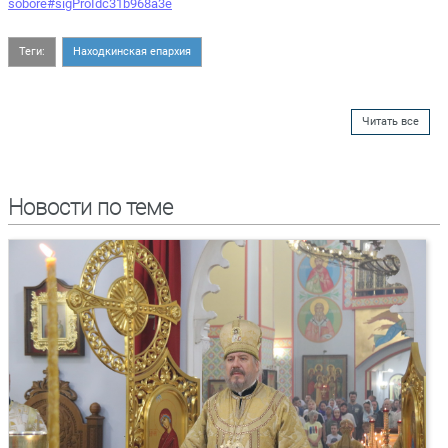
sobore#sigProIdc31b968a3e
Теги:
Находкинская епархия
Читать все
Новости по теме