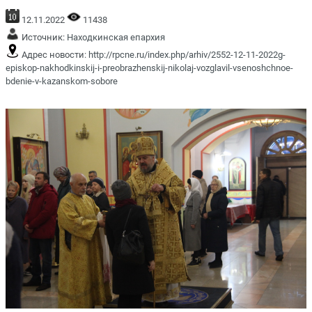
12.11.2022
11438
Источник:
Находкинская епархия
Адрес новости:
http://rpcne.ru/index.php/arhiv/2552-12-11-2022g-
episkop-nakhodkinskij-i-preobrazhenskij-nikolaj-vozglavil-vsenoshchnoe-
bdenie-v-kazanskom-sobore