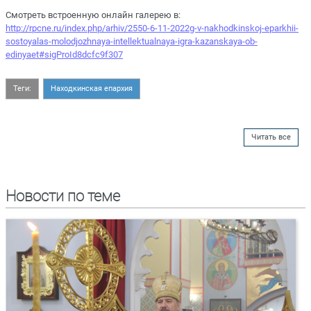
Смотреть встроенную онлайн галерею в:
http://rpcne.ru/index.php/arhiv/2550-6-11-2022g-v-nakhodkinskoj-eparkhii-
sostoyalas-molodjozhnaya-intellektualnaya-igra-kazanskaya-ob-
edinyaet#sigProId8dcfc9f307
Теги:
Находкинская епархия
Читать все
Новости по теме