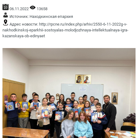
06.11.2022
13658
Источник:
Находкинская епархия
Адрес новости:
http://rpcne.ru/index.php/arhiv/2550-6-11-2022g-v-
nakhodkinskoj-eparkhii-sostoyalas-molodjozhnaya-intellektualnaya-igra-
kazanskaya-ob-edinyaet