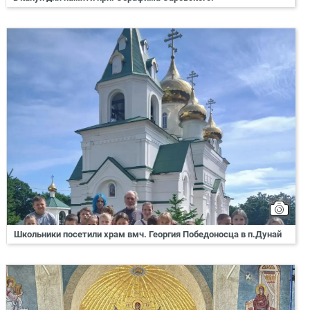
Школьники посетили храм вмч. Георгия Победоносца в п.Дунай