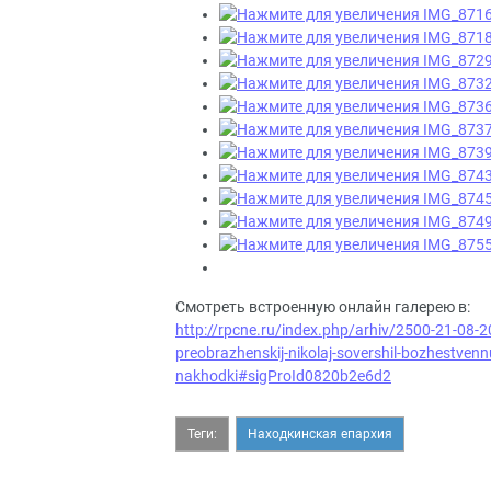
Смотреть встроенную онлайн галерею в:
http://rpcne.ru/index.php/arhiv/2500-21-08-2
preobrazhenskij-nikolaj-sovershil-bozhestven
nakhodki#sigProId0820b2e6d2
Теги:
Находкинская епархия