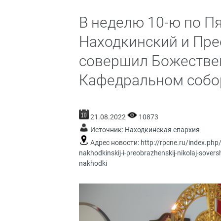
В неделю 10-ю по П
Находкинский и Пр
совершил Божестве
Кафедральном собор
21.08.2022
10873
Источник:
Находкинская епархия
Адрес новости:
http://rpcne.ru/index.php
nakhodkinskij-i-preobrazhenskij-nikolaj-sove
nakhodki