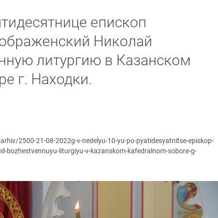
ятидесятнице епископ
еображенский Николай
нную литургию в Казанском
е г. Находки.
/arhiv/2500-21-08-2022g-v-nedelyu-10-yu-po-pyatidesyatnitse-episkop-
rshil-bozhestvennuyu-liturgiyu-v-kazanskom-kafedralnom-sobore-g-