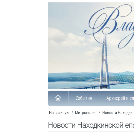
События
Архиерей и е
На главную
/
Митрополия
/
Новости Находкин
Новости Находкинской еп