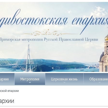
пархия
Митрополия
Церковная жизнь
Образовани
ской епархии
архии