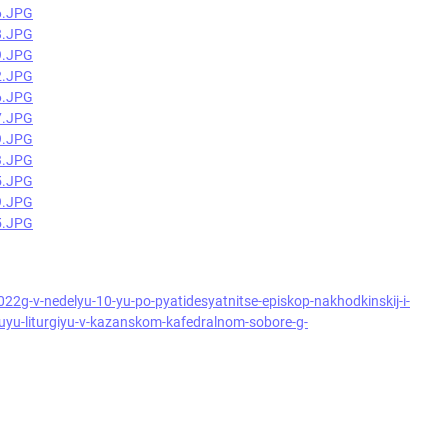
022g-v-nedelyu-10-yu-po-pyatidesyatnitse-episkop-nakhodkinskij-i-
nuyu-liturgiyu-v-kazanskom-kafedralnom-sobore-g-