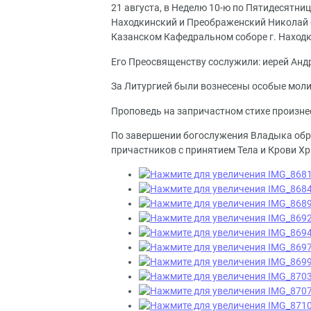
21 августа, в Неделю 10-ю по Пятидесятни
Находкинский и Преображенский Николай 
Казанском Кафедральном соборе г. Находк
Его Преосвященству сослужили: иерей Андр
За Литургией были вознесены особые моли
Проповедь на запричастном стихе произне
По завершении богослужения Владыка обр
причастников с принятием Тела и Крови Х