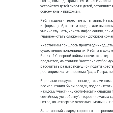
Петра, команда храма святителя Николая 
устройству детей-сирот и детей, оставшихс
совсем юных прихожан.
Ребят ждали интересные испытания. На ка
информацией, а потом предлагали выполни
умение слушать, искать информацию, приме
главное - стать слаженной и дружной кома
Участникам пришлось пройти одиннадцать с
существенно пополнили их. Ребята в доку
Великой Северной войны, посчитать год р
предметов, на станции "Каптернамус" обму
рассчитать размер подушной подати кресть
достопримечательностями Града Петра, пе
Взрослые, воодушевленные детскими коман
все испытания были позади, подвели итог
каждому участнику сертификат и сладкий 
семейному устройству", второе - команда 
Петра, на четвертом оказались малыши. 
Запас знаний и заряд хорошего настроения