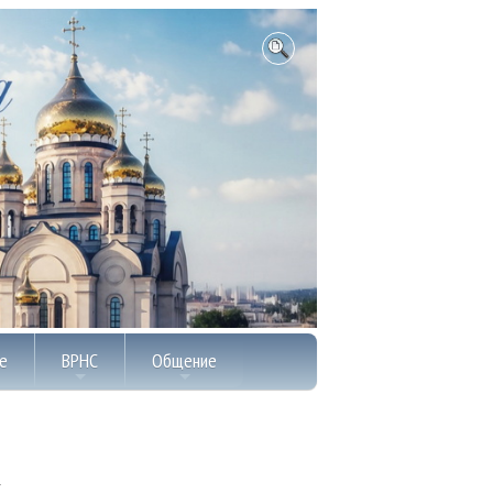
е
ВРНС
Общение