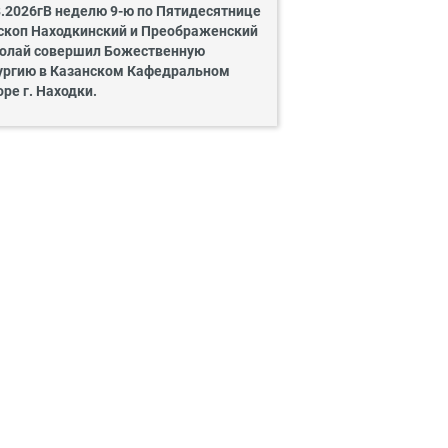
8.2026гВ неделю 9-ю по Пятидесятнице
скоп Находкинский и Преображенский
олай совершил Божественную
ургию в Казанском Кафедральном
оре г. Находки.