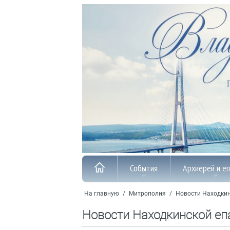
События
Архиерей и е
На главную
/
Митрополия
/
Новости Находкин
Новости Находкинской еп