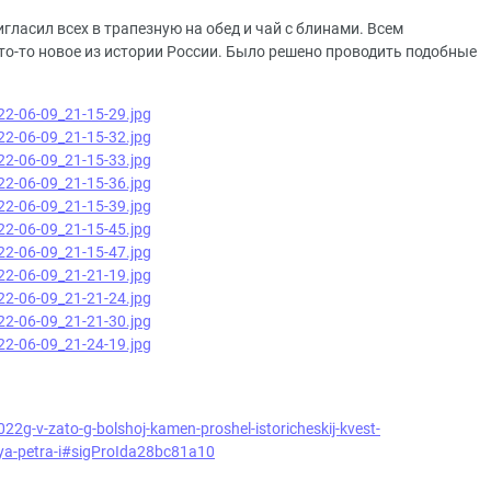
ласил всех в трапезную на обед и чай с блинами. Всем
то-то новое из истории России. Было решено проводить подобные
22g-v-zato-g-bolshoj-kamen-proshel-istoricheskij-kvest-
iya-petra-i#sigProIda28bc81a10