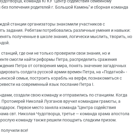
Чудотворца, команда КГКУ "Центр содействия семейному
я без попечения родителей г. Большой Камень" и сборная команда
ждой станции организаторы знакомили участников с
ть задания. Ребятам потребовались различные умения и навыки:
нять полученные в школе знания, логически мыслить, творить, но
ндой.
танций, где они не только проверили свои знания, но и
менте смогли найти реформы Петра, распределить сражения
ождения Петра от сотворения мира, понять значение загадочных
ндировать солдата русской армии времен Петра, на «Податной» -
янской семьи, построить корабль на верфи, познакомиться с
ревести на современный язык послание Петра I.
дами, создали свою команду и отправились по станциям. Когда
и. Протоиерей Николай Лузганов вручил командам грамоты, а
подарок. Первое место заняла команда "Центра содействия
храма свт. Николая Чудотворца, третье — команда храма апостола
Взрослую команду также решили поощрить сладким призом.
 получили все!