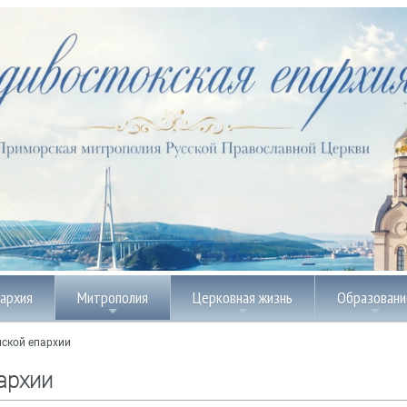
пархия
Митрополия
Церковная жизнь
Образовани
ской епархии
архии