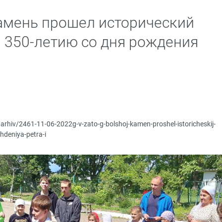
амень прошел исторический
 350-летию со дня рождения
/arhiv/2461-11-06-2022g-v-zato-g-bolshoj-kamen-proshel-istoricheskij-
hdeniya-petra-i