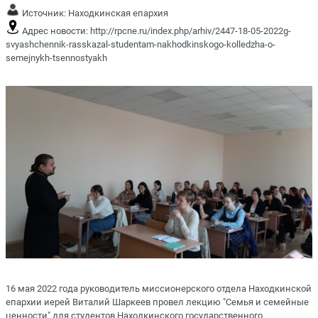
Источник:
Находкинская епархия
Адрес новости:
http://rpcne.ru/index.php/arhiv/2447-18-05-2022g-
svyashchennik-rasskazal-studentam-nakhodkinskogo-kolledzha-o-
semejnykh-tsennostyakh
16 мая 2022 года руководитель миссионерского отдела Находкинской
епархии иерей Виталий Шаркеев провел лекцию "Семья и семейные
ценности" для студентов Находкинского государственного