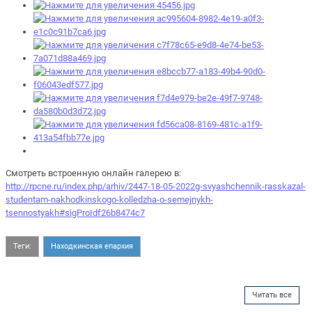
Смотреть встроенную онлайн галерею в:
http://rpcne.ru/index.php/arhiv/2447-18-05-2022g-svyashchennik-rasskazal-
studentam-nakhodkinskogo-kolledzha-o-semejnykh-
tsennostyakh#sigProIdf26b8474c7
Теги:
Находкинская епархия
Читать все