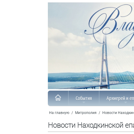
События
Архиерей и е
На главную
/
Митрополия
/
Новости Находкин
Новости Находкинской еп