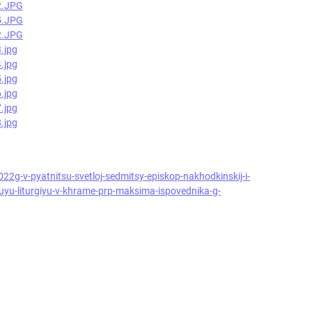
22g-v-pyatnitsu-svetloj-sedmitsy-episkop-nakhodkinskij-i-
nuyu-liturgiyu-v-khrame-prp-maksima-ispovednika-g-