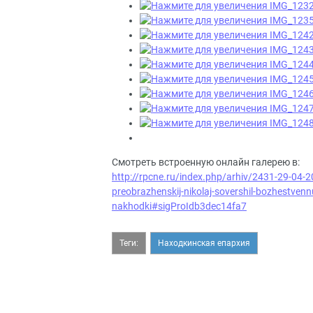
Смотреть встроенную онлайн галерею в:
http://rpcne.ru/index.php/arhiv/2431-29-04-20
preobrazhenskij-nikolaj-sovershil-bozhestven
nakhodki#sigProIdb3dec14fa7
Теги:
Находкинская епархия