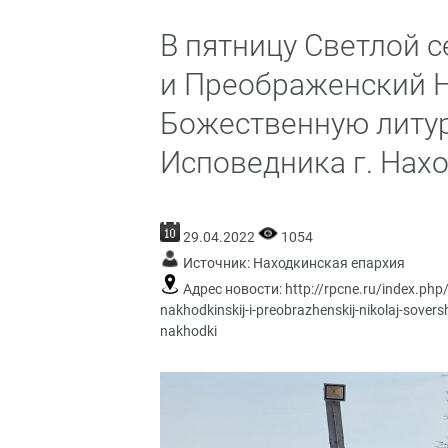
В пятницу Светлой 
и Преображенский 
Божественную литур
Исповедника г. Нахо
29.04.2022
1054
Источник:
Находкинская епархия
Адрес новости:
http://rpcne.ru/index.php
nakhodkinskij-i-preobrazhenskij-nikolaj-sover
nakhodki