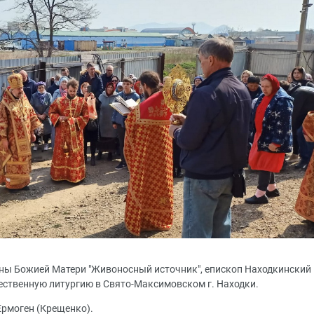
коны Божией Матери "Живоносный источник", епископ Находкинский
ственную литургию в Свято-Максимовском г. Находки.
Ермоген (Крещенко).