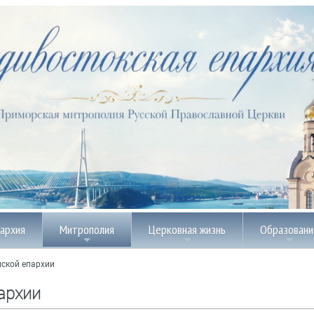
пархия
Митрополия
Церковная жизнь
Образовани
ской епархии
архии