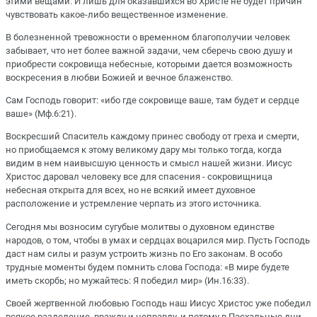
этими вещами. И лишь для оказавшихся во Христе не будет причин
чувствовать какое-либо вещественное изменение.
В болезненной тревожности о временном благополучии человек
забывает, что нет более важной задачи, чем сберечь свою душу и
приобрести сокровища небесные, которыми дается возможность
воскресения в любви Божией и вечное блаженство.
Сам Господь говорит: «ибо где сокровище ваше, там будет и сердце
ваше» (Мф.6:21).
Воскресший Спаситель каждому принес свободу от греха и смерти,
но приобщаемся к этому великому дару мы только тогда, когда
видим в нем наивысшую ценность и смысл нашей жизни. Иисус
Христос даровал человеку все для спасения - сокровищница
небесная открыта для всех, но не всякий имеет духовное
расположение и устремление черпать из этого источника.
Сегодня мы возносим сугубые молитвы о духовном единстве
народов, о том, чтобы в умах и сердцах воцарился мир. Пусть Господь
даст нам силы и разум устроить жизнь по Его законам. В особо
трудные моменты будем помнить слова Господа: «В мире будете
иметь скорбь; но мужайтесь: Я победил мир» (Ин.16:33).
Своей жертвенной любовью Господь наш Иисус Христос уже победил
всякое разделение, вражду и неправду, и потому в Пасхальные дни