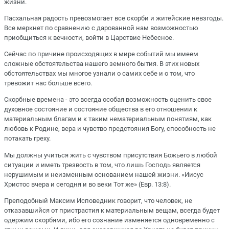
жизни.
Пасхальная радость превозмогает все скорби и житейские невзгоды.
Все меркнет по сравнению с дарованной нам возможностью
приобщиться к вечности, войти в Царствие Небесное.
Сейчас по причине происходящих в мире событий мы имеем
сложные обстоятельства нашего земного бытия. В этих новых
обстоятельствах мы многое узнали о самих себе и о том, что
тревожит нас больше всего.
Скорбные времена - это всегда особая возможность оценить свое
духовное состояние и состояние общества в его отношении к
материальным благам и к таким нематериальным понятиям, как
любовь к Родине, вера и чувство предстояния Богу, способность не
потакать греху.
Мы должны учиться жить с чувством присутствия Божьего в любой
ситуации и иметь трезвость в том, что лишь Господь является
нерушимым и неизменным основанием нашей жизни. «Иисус
Христос вчера и сегодня и во веки Тот же» (Евр. 13:8).
Преподобный Максим Исповедник говорит, что человек, не
отказавшийся от пристрастия к материальным вещам, всегда будет
одержим скорбями, ибо его сознание изменяется одновременно с