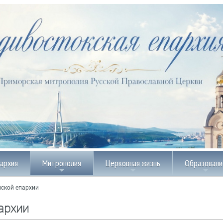
пархия
Митрополия
Церковная жизнь
Образовани
ской епархии
архии