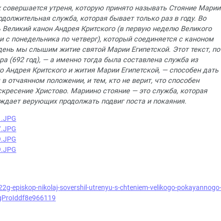
х совершается утреня, которую принято называть Стояние Марии
одолжительная служба, которая бывает только раз в году. Во
 Великий канон Андрея Критского (в первую неделю Великого
 с понедельника по четверг), который соединяется с каноном
 день мы слышим житие святой Марии Египетской. Этот текст, по
а (692 год), — а именно тогда была составлена служба из
о Андрея Критского и жития Марии Египетской, — способен дать
 в отчаянном положении, и тем, кто не верит, что способен
скресение Христово.
Мариино стояние — это служба, которая
уждает верующих продолжать подвиг поста и покаяния
.
22g-episkop-nikolaj-sovershil-utrenyu-s-chteniem-velikogo-pokayannogo
gProIddf8e966119