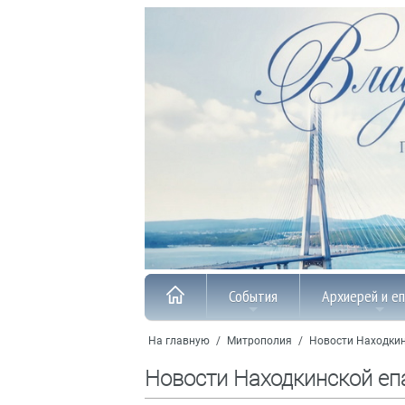
События
Архиерей и е
На главную
/
Митрополия
/
Новости Находкин
Новости Находкинской еп