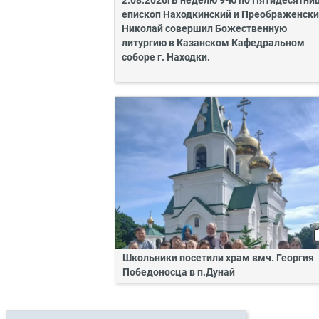
2.08.2026гВ неделю 9-ю по Пятидесятни
епископ Находкинский и Преображенск
Николай совершил Божественную
литургию в Казанском Кафедральном
соборе г. Находки.
Школьники посетили храм вмч. Георгия
Победоносца в п.Дунай