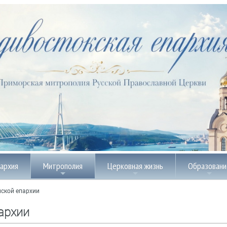
пархия
Митрополия
Церковная жизнь
Образовани
ской епархии
архии