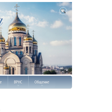
е
ВРНС
Общение