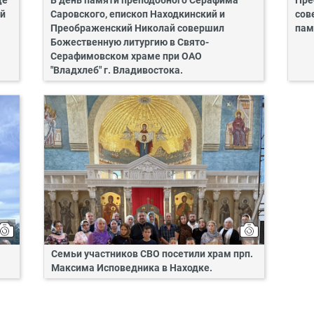
це
В день памяти преподобного Серафима
Пре
ий
Саровского, епископ Находкинский и
сов
Преображенский Николай совершил
пам
Божественную литургию в Свято-
Серафимовском храме при ОАО
"Владхлеб" г. Владивостока.
Семьи участников СВО посетили храм прп.
Максима Исповедника в Находке.