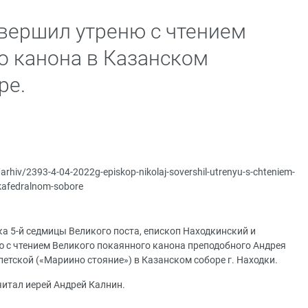
вершил утреню с чтением
о канона в Казанском
ре.
/arhiv/2393-4-04-2022g-episkop-nikolaj-sovershil-utrenyu-s-chteniem-
kafedralnom-sobore
ка 5-й седмицы Великого поста, епископ Находкинский и
 с чтением Великого покаянного канона преподобного Андрея
етской («Мариино стояние») в Казанском соборе г. Находки.
итал иерей Андрей Калнин.