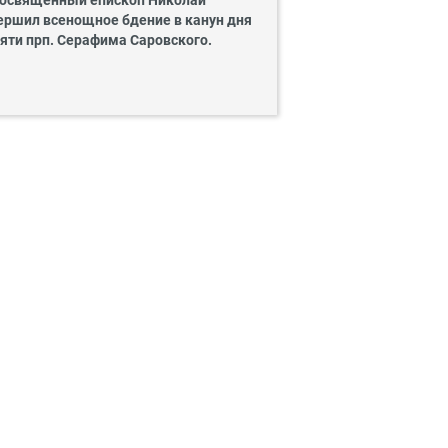
освященный епископ Николай
ершил всенощное бдение в канун дня
яти прп. Серафима Саровского.