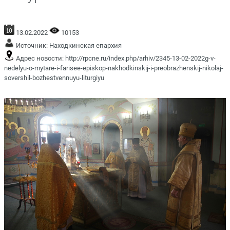
13.02.2022
10153
Источник:
Находкинская епархия
Адрес новости:
http://rpcne.ru/index.php/arhiv/2345-13-02-2022g-v-
nedelyu-o-mytare-i-farisee-episkop-nakhodkinskij-i-preobrazhenskij-nikolaj-
sovershil-bozhestvennuyu-liturgiyu