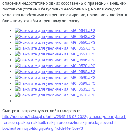
спасения недостаточно одних собственных, праведных внешних
поступков (хотя они безусловно необходимы), но для каждого
человека необходимо искреннее смирение, покаяние и любовь к
ближнему, хотя бы и грешному человеку.
Смотреть встроенную онлайн галерею в:
http://rpcne.ru/index.php/arhiv/2345-13-02-2022g-v-nedelyu-o-mytare-i-
farisee-episkop-nakhodkinskij-i-preobrazhenskij-nikolaj-sovershil-
bozhestvennuyu-liturgiyu#sigProIdef4ef5ce73