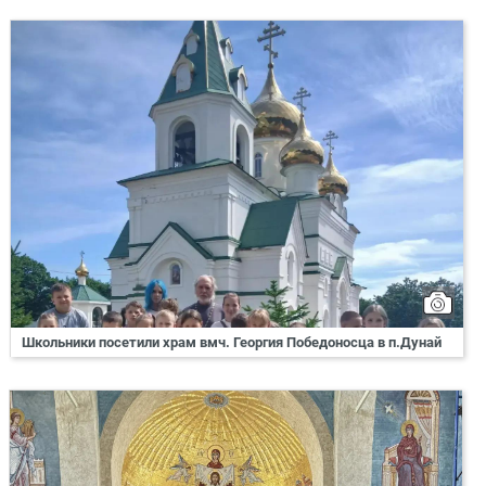
Школьники посетили храм вмч. Георгия Победоносца в п.Дунай