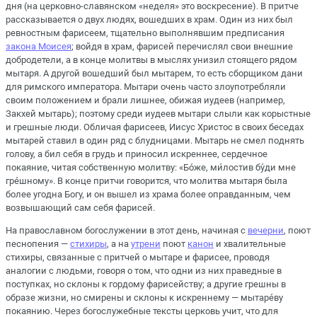
дня (на церковно-славянском «неделя» это воскресение). В притче
рассказывается о двух людях, вошедших в храм. Один из них был
ревностным фарисеем, тщательно выполнявшим предписания
закона Моисея
; войдя в храм, фарисей перечислял свои внешние
добродетели, а в конце молитвы в мыслях унизил стоящего рядом
мытаря. А другой вошедший был мытарем, то есть сборщиком дани
для римского императора. Мытари очень часто злоупотребляли
своим положением и брали лишнее, обижая иудеев (например,
Закхей мытарь); поэтому среди иудеев мытари слыли как корыстные
и грешные люди. Обличая фарисеев, Иисус Христос в своих беседах
мытарей ставил в один ряд с блудницами. Мытарь не смел поднять
голову, а бил себя в грудь и приносил искреннее, сердечное
покаяние, читая собственную молитву: «Бо́же, ми́лостив бу́ди мне
гре́шному». В конце притчи говорится, что молитва мытаря была
более угодна Богу, и он вышел из храма более оправданным, чем
возвышающий сам себя фарисей.
На православном богослужении в этот день, начиная с
вечерни
, поют
песнопения —
стихиры
, а на
утрени
поют
канон
и хвалительные
стихиры, связанные с притчей о мытаре и фарисее, проводя
аналогии с людьми, говоря о том, что одни из них праведные в
поступках, но склоны к гордому фарисейству; а другие грешны в
образе жизни, но смирены и склоны к искреннему — мытаре́ву
покаянию. Через богослужебные тексты церковь учит, что для