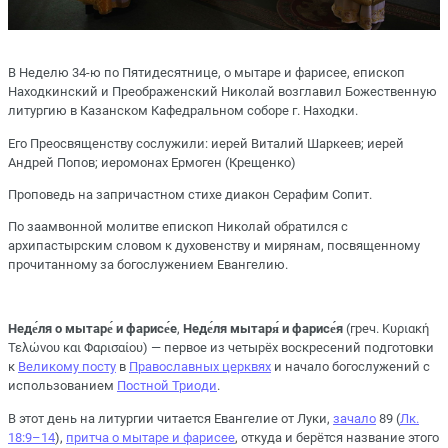
В Неделю 34-ю по Пятидесятнице, о мытаре и фарисее, епископ
Находкинский и Преображенский Николай возглавил Божественную
литургию в Казанском Кафедральном соборе г. Находки.
Его Преосвященству сослужили: иерей Виталий Шаркеев; иерей
Андрей Попов; иеромонах Ермоген (Крещенко)
Проповедь на запричастном стихе диакон Серафим Сопит.
По заамвонной молитве епископ Николай обратился с
архипастырским словом к духовенству и мирянам, посвященному
прочитанному за богослужением Евангелию.
Неде́ля о мытаре́ и фарисе́е
,
Неде́ля мытаря́ и фарисе́я
(греч.
Κυριακή
Τελώνου και Φαρισαίου
) — первое из четырёх воскресений подготовки
к
Великому посту
в
Православных церквях
и начало богослужений с
использованием
Постной Триоди
.
В этот день на литургии читается Евангелие от Луки,
зачало
89 (
Лк.
18:9–14
),
притча о мытаре и фарисее
, откуда и берётся название этого