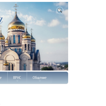
е
ВРНС
Общение