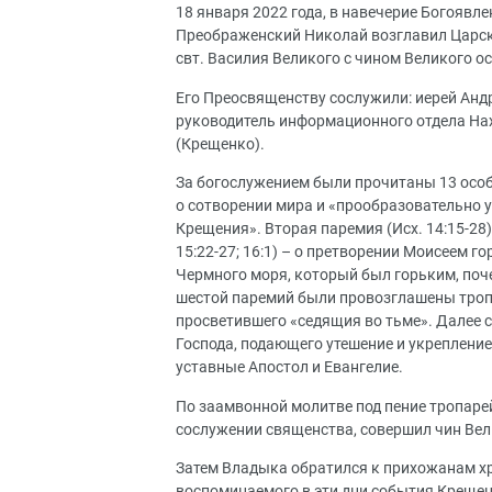
18 января 2022 года, в навечерие Богоявл
Преображенский Николай возглавил Царск
свт. Василия Великого с чином Великого о
Его Преосвященству сослужили: иерей Андр
руководитель информационного отдела Нах
(Крещенко).
За богослужением были прочитаны 13 особы
о сотворении мира и «прообразовательно 
Крещения». Вторая паремия (Исх. 14:15-28)
15:22-27; 16:1) – о претворении Моисеем г
Чермного моря, который был горьким, почем
шестой паремий были провозглашены тропа
просветившего «седящия во тьме». Далее 
Господа, подающего утешение и укреплени
уставные Апостол и Евангелие.
По заамвонной молитве под пение тропарей
сослужении священства, совершил чин Вел
Затем Владыка обратился к прихожанам х
воспоминаемого в эти дни события Крещен