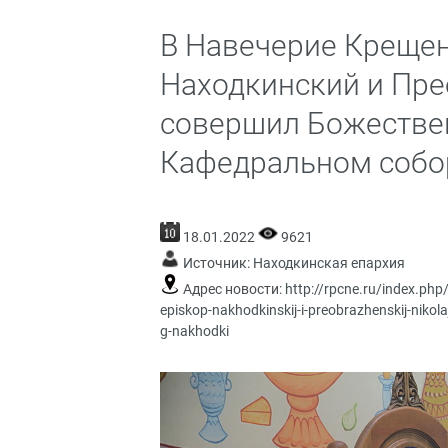
В Навечерие Крещен
Находкинский и Пр
совершил Божестве
Кафедральном собор
18.01.2022
9621
Источник:
Находкинская епархия
Адрес новости:
http://rpcne.ru/index.ph
episkop-nakhodkinskij-i-preobrazhenskij-niko
g-nakhodki