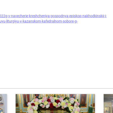
022g-v-navecherie-kreshcheniya-gospodnya-episkop-nakhodkinskij-i-
nuyu-liturgiyu-v-kazanskom-kafedralnom-sobore-g-