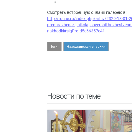
Смотреть встроенную онлайн галерею в:
http://rpcne.ru/index.php/arhiv/2329-18-01-2
preobrazhenskij-nikolaj-sovershil-bozhestven
nakhodki#sigProId5c66357c41
Теги:
Находкинская епархия
Новости по теме