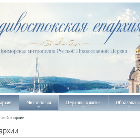
пархия
Митрополия
Церковная жизнь
Образовани
ской епархии
архии