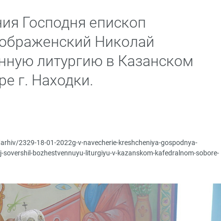
ия Господня епископ
еображенский Николай
нную литургию в Казанском
е г. Находки.
p/arhiv/2329-18-01-2022g-v-navecherie-kreshcheniya-gospodnya-
laj-sovershil-bozhestvennuyu-liturgiyu-v-kazanskom-kafedralnom-sobore-