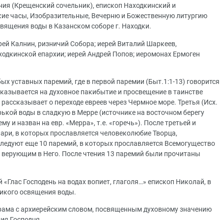
ения (Крещенский сочельник), епископ Находкинский и
ие часы, Изобразительные, Вечерню и Божественную литургию
священия воды в Казанском соборе г. Находки.
ей Калнин, ризничий Собора; иерей Виталий Шаркеев,
одкинской епархии; иерей Андрей Попов; иеромонах Ермоген
х уставных паремий, где в первой паремии (Быт.1:1-13) говорится
указывается на духовное пакибытие и просвещение в таинстве
 рассказывает о переходе евреев через Чермное море. Третья (Исх.
орькой воды в сладкую в Мерре (источнике на восточном берегу
у и назван на евр. «Мерра», т.е. «горечь»). После третьей и
ри, в которых прославляется человеколюбие Творца,
следуют еще 10 паремий, в которых прославляется Всемогущество
е верующим в Него. После чтения 13 паремий были прочитаны
 «Глас Господень на водах вопиет, глаголя…» епископ Николай, в
икого освящения воды.
рама с архиерейским словом, посвященным духовному значению
ия Господня.