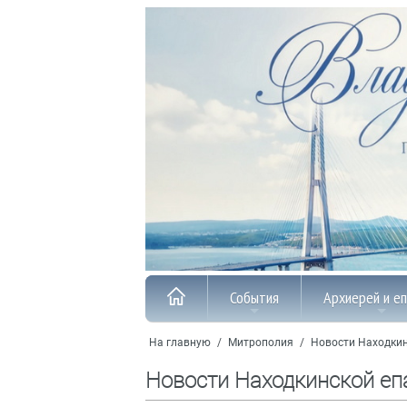
События
Архиерей и е
На главную
/
Митрополия
/
Новости Находкин
Новости Находкинской еп