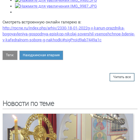
Смотреть встроенную онлайн галерею в:
http://rpcne.ru/index.php/arhiv/2330-18-01-2022g-v-kanun-prazdnika-
bogoyavleniya-gospodnya-episkop-nikolaj-sovershil-vsenoshchnoe-bdenie-
v-kafedralnom-sobore-g-nakhodki#sigProId9ab7449a1c
Теги:
Находкинская епархия
Читать все
Новости по теме