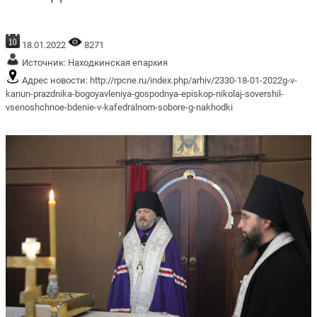
18.01.2022
8271
Источник:
Находкинская епархия
Адрес новости:
http://rpcne.ru/index.php/arhiv/2330-18-01-2022g-v-
kanun-prazdnika-bogoyavleniya-gospodnya-episkop-nikolaj-sovershil-
vsenoshchnoe-bdenie-v-kafedralnom-sobore-g-nakhodki