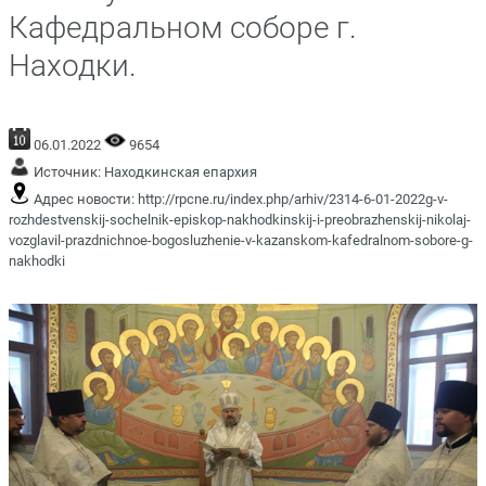
Кафедральном соборе г.
Находки.
06.01.2022
9654
Источник:
Находкинская епархия
Адрес новости:
http://rpcne.ru/index.php/arhiv/2314-6-01-2022g-v-
rozhdestvenskij-sochelnik-episkop-nakhodkinskij-i-preobrazhenskij-nikolaj-
vozglavil-prazdnichnoe-bogosluzhenie-v-kazanskom-kafedralnom-sobore-g-
nakhodki