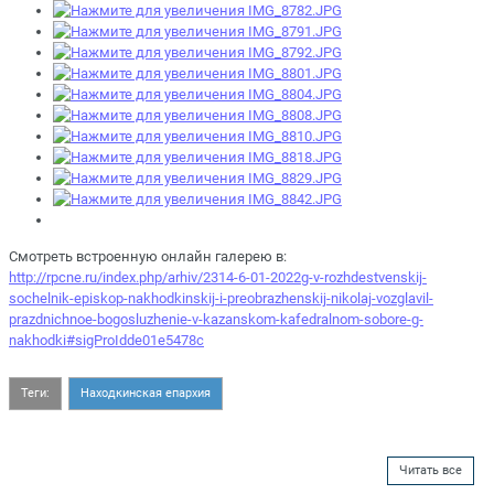
Смотреть встроенную онлайн галерею в:
http://rpcne.ru/index.php/arhiv/2314-6-01-2022g-v-rozhdestvenskij-
sochelnik-episkop-nakhodkinskij-i-preobrazhenskij-nikolaj-vozglavil-
prazdnichnoe-bogosluzhenie-v-kazanskom-kafedralnom-sobore-g-
nakhodki#sigProIdde01e5478c
Теги:
Находкинская епархия
Читать все