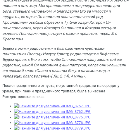
Пресвятая Дева Владычица Богородица была Той, через Которую Он
пришел в этот мир. Мы прославляем в эти рождественские дни
Бога, ставшего человеком, и благодарим Его за милости и
щедроты, которые Он излил на наш человеческий род.
Прославляем особым образом и Ту, благодаря Которой Он
вочеловечился, через Которую Он пришел и Которая сегодня
вместе с Господом присутствует с нами и предстоит перед Его
Престолом.
Будем с этими радостными и благодатными чувствами
поклоняться Господу Иисусу Христу, родившемуся в Вифлееме.
Будем просить Его о том, чтобы Он наполнил нашу жизнь той же
радостью, какой Он наполнил души пастухов, когда они услышали
ангельский глас: «Слава в вышних Богу, и на земле мир, в
человецех благоволение»
( Лк. 2, 14). Аминь».
После праздничного отпуста, по уставной традиции на середину
храма, при пении праздничного тропаря, была вынесена
Рождественская свеча.