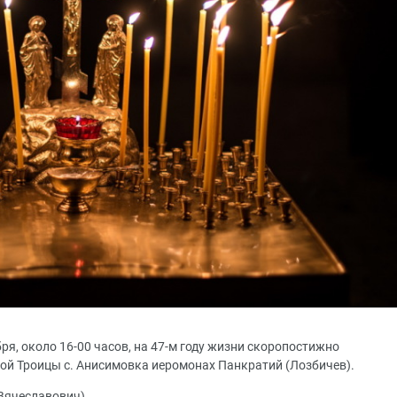
ря, около 16-00 часов, на 47-м году жизни скоропостижно
ой Троицы с. Анисимовка иеромонах Панкратий (Лозбичев).
Вячеславович).