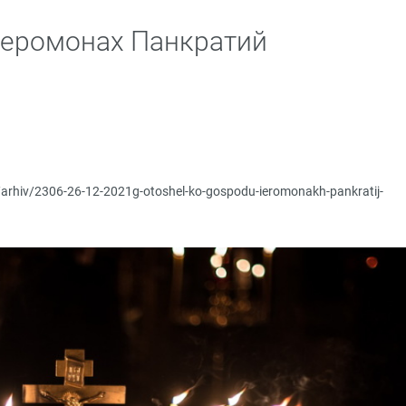
иеромонах Панкратий
p/arhiv/2306-26-12-2021g-otoshel-ko-gospodu-ieromonakh-pankratij-