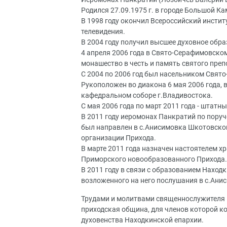
Родился 27.09.1975 г. в городе Большой К
В 1998 году окончил Всероссийский инсти
телевидения.
В 2004 году получил высшее духовное обра
4 апреля 2006 года в Свято-Серафимовско
монашество в честь и память святого пре
С 2004 по 2006 год был насельником Свят
Рукоположен во диакона 6 мая 2006 года, 
кафедральном соборе г.Владивостока.
С мая 2006 года по март 2011 года - штат
В 2011 году иеромонах Панкратий по пор
был направлен в с.Анисимовка Шкотовско
организации Прихода.
В марте 2011 года назначен настоятелем 
Приморского новообразованного Прихода.
В 2011 году в связи с образованием Наход
возложенного на него послушания в с.Ани
Трудами и молитвами священнослужителя
приходская община, для членов которой ко
духовенства Находкинской епархии.