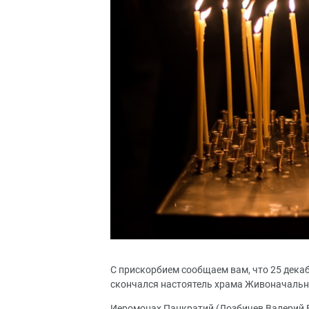
С прискорбием сообщаем вам, что 25 декаб
скончался настоятель храма Живоначальн
Иеромонах Панкратий (Лозбичев Валерий 