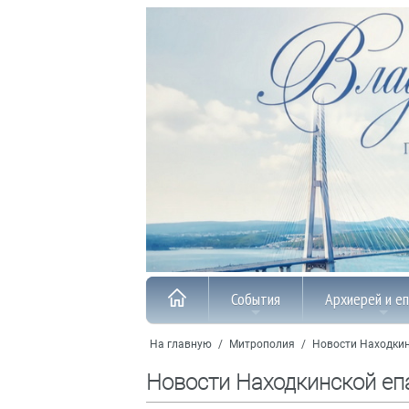
События
Архиерей и е
На главную
/
Митрополия
/
Новости Находкин
Новости Находкинской еп