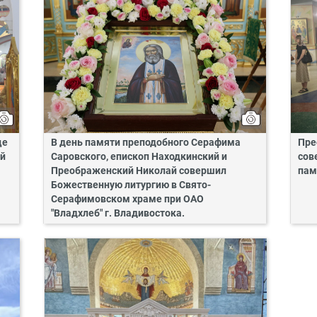
це
В день памяти преподобного Серафима
Пре
ий
Саровского, епископ Находкинский и
сов
Преображенский Николай совершил
пам
Божественную литургию в Свято-
Серафимовском храме при ОАО
"Владхлеб" г. Владивостока.