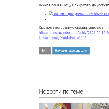
Вечная память отцу Панкратию, да упокоит
Смотреть встроенную онлайн галерею в:
http://rpcne.ru/index.php/arhiv/2306-26-12-
lozbichev#sigProIdaf941e60d7
Теги:
Находкинская епархия
Новости по теме