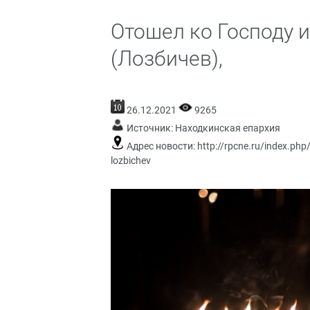
Отошел ко Господу 
(Лозбичев),
26.12.2021
9265
Источник:
Находкинская епархия
Адрес новости:
http://rpcne.ru/index.ph
lozbichev