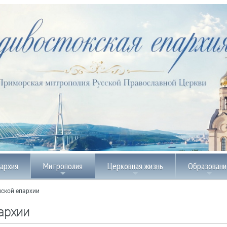
пархия
Митрополия
Церковная жизнь
Образовани
ской епархии
архии