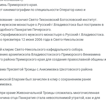
амень Приморского края.
тут кинематографии по специальности Оператор кино и
зование - окончил Свято-Тихоновский Богословский институт.
м мужском монастыре о.Русский г.Владивостока был пострижен в
подобного Панкратия Печерского.
о-Серафимовского мужского монастыря о.Русский г.Владивостока.
во пресвитера 12 июня 2006 года в Свято-Никольском
ный клирик Свято-Никольского кафедрального собора.
учению архиепископа Владивостокского Приморского Вениамина
го района Приморского края для создания православной общины 
храма Пресвятой Троицы с.Анисимовка Шкотовского района
кинской Епархии был зачислен в клир с сохранением ранее
симовка.
 при храме Живоначальной Троицы сложилась многочисленная
нчина отца Панкратия стала невосполнимой утратой, как и для